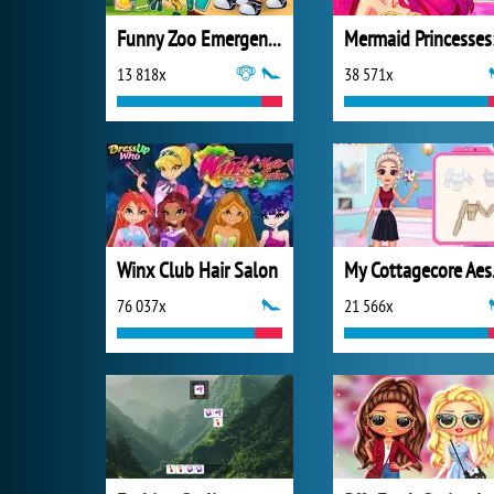
Funny Zoo Emergency
13 818x
38 571x
Winx Club Hair Salon
My C
76 037x
21 566x