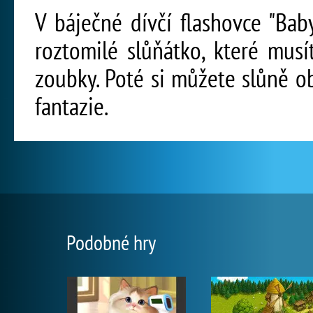
V báječné dívčí flashovce "Bab
roztomilé slůňátko, které musí
zoubky. Poté si můžete slůně o
fantazie.
Podobné hry