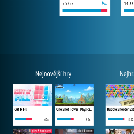
7 575x
14 33
Nejnovější hry
Nejhr
Cut N Fill
One Shot Tower: Physics Destroyer
Bubble Shooter Ex
62x
52x
5 52
před 5 hodinami
před 1 dnem