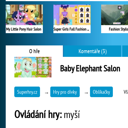
My Little Pony Hair Salon
Super Girls Fall Fashion Trends
Fashion Stylis
O hře
Komentáře (3)
Baby Elephant Salon
Superhry.cz
→
Hry pro dívky
→
Oblíkačky
Vš
Ovládání hry:
myší