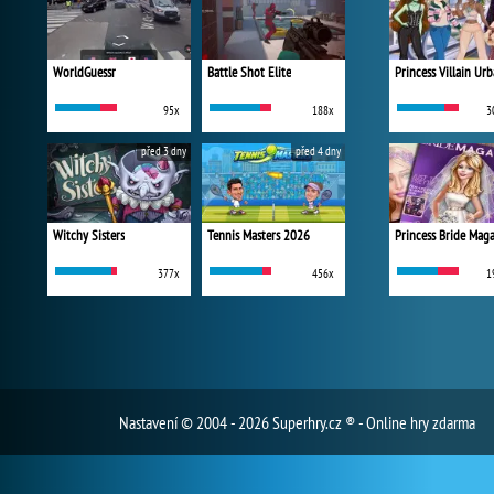
WorldGuessr
Battle Shot Elite
95x
188x
3
před 3 dny
před 4 dny
Witchy Sisters
Tennis Masters 2026
Princess Bride Mag
377x
456x
1
Nastavení
© 2004 - 2026 Superhry.cz ® - Online hry zdarma