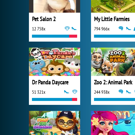
Pet Salon 2
My Little Farmies
12 758x
794 966x
Dr Panda Daycare
Zoo 2: Animal Park
51 321x
244 938x