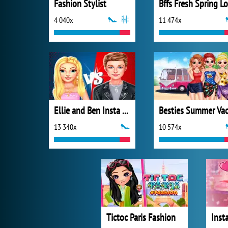
Fashion Stylist
4 040x
11 474x
Ellie and Ben Insta Fashion
13 340x
10 574x
Tictoc Paris Fashion