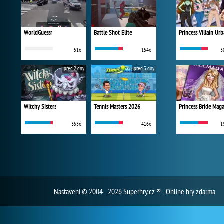
WorldGuessr
Battle Shot Elite
51x
154x
3
před 2 dny
před 3 dny
Witchy Sisters
Tennis Masters 2026
Princess Bride Mag
353x
416x
1
Nastavení
© 2004 - 2026 Superhry.cz ® - Online hry zdarma