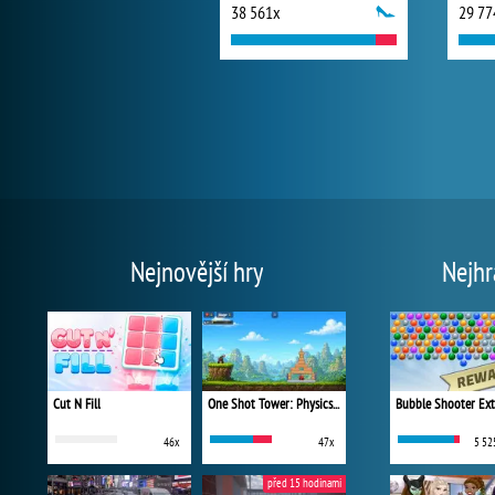
38 561x
29 77
Nejnovější hry
Nejhr
Cut N Fill
One Shot Tower: Physics Destroyer
Bubble Shooter Ex
46x
47x
5 52
před 15 hodinami