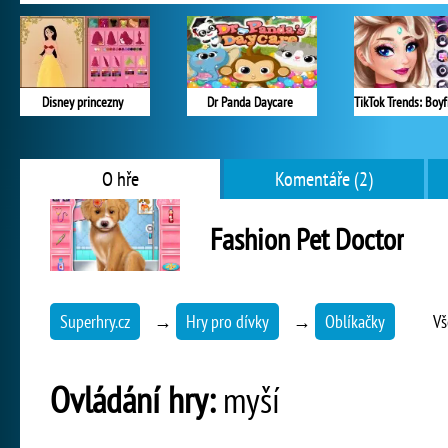
Disney princezny
Dr Panda Daycare
O hře
Komentáře (2)
Fashion Pet Doctor
Superhry.cz
→
Hry pro dívky
→
Oblíkačky
Vš
Ovládání hry:
myší