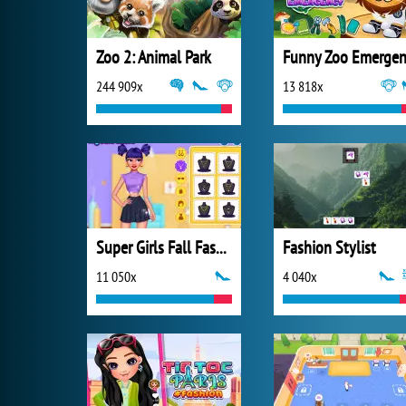
Zoo 2: Animal Park
244 909x
13 818x
Super Girls Fall Fashion Trends
Fashion Stylist
11 050x
4 040x