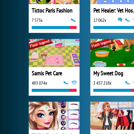
Tictoc Paris Fashion
Pet Heal
7 573x
17 062x
Samis Pet Care
My Sweet Dog
483 074x
2 437 218x