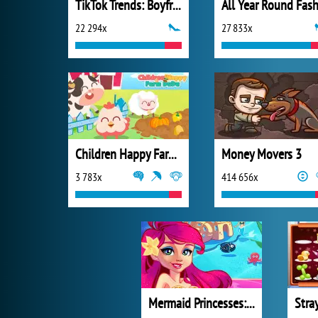
TikTok Trends: Boyfriend Fashion
22 294x
27 833x
Children Happy Farm DuDu
Money Movers 3
3 783x
414 656x
Mermaid Princesses: Underwater Games
Stra