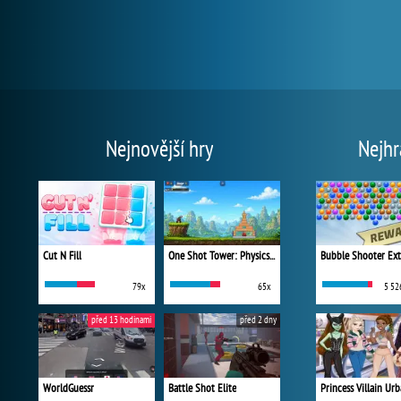
Nejnovější hry
Nejhr
Cut N Fill
One Shot Tower: Physics Destroyer
Bubble Shooter Ex
79x
65x
5 52
před 13 hodinami
před 2 dny
WorldGuessr
Battle Shot Elite