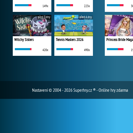
149x
223x
3
před 3 dny
před 4 dny
Witchy Sisters
Tennis Masters 2026
Princess Bride Mag
420x
490x
1
Nastavení
© 2004 - 2026 Superhry.cz ® - Online hry zdarma