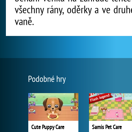
všechny rány, oděrky a ve dru
vaně.
Podobné hry
Cute Puppy Care
Samis Pet Care