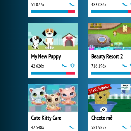
51 077x
483 086x
My New Puppy
Beauty Resort 2
42 626x
716 196x
Cute Kitty Care
Chcete mě
42 548x
581 985x