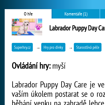
O hře
Komentáře (1)
Labrador Puppy Day Ca
Superhry.cz
→
Hry pro dívky
→
Starostlivá péče
Ovládání hry:
myší
Labrador Puppy Day Care je ve
vaším úkolem postarat se o roz
běhání venku na zahradě lehce 