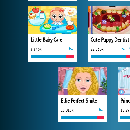
Little Baby Care
Cute Puppy Dentist
8 846x
22 836x
Ellie Perfect Smile
Prin
13 013x
18 29