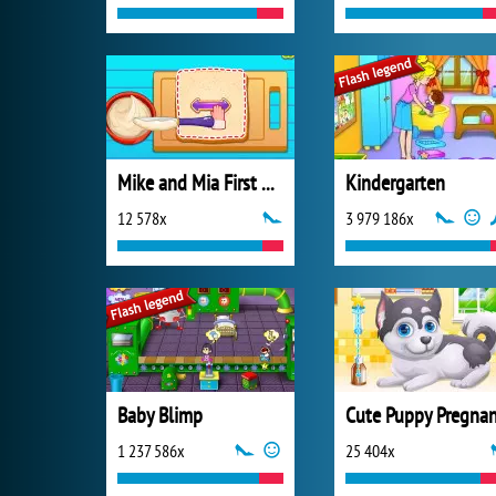
Mike and Mia First Day at School
Kindergarten
12 578x
3 979 186x
Baby Blimp
Cute Puppy Pregna
1 237 586x
25 404x