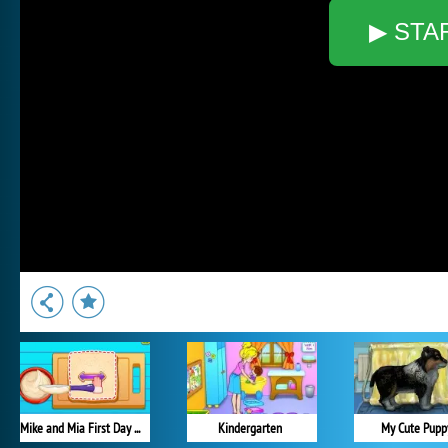
▶ STA
Mike and Mia First Day at School
Kindergarten
My Cute Pupp