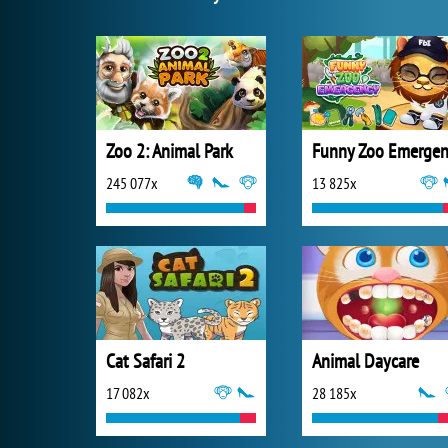
Zoo 2: Animal Park
245 077x
13 825x
Cat Safari 2
Animal Daycare
17 082x
28 185x