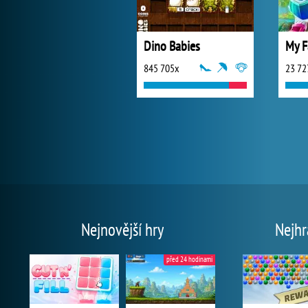
Dino Babies
My F
845 705x
23 72
Nejnovější hry
Nejhr
před 24 hodinami