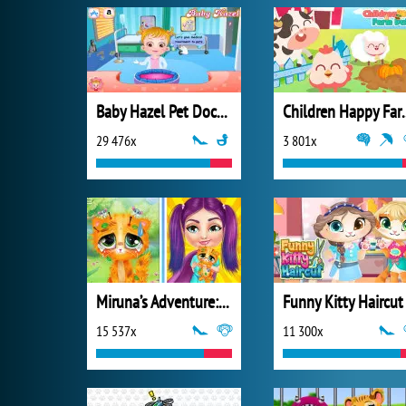
Baby Hazel Pet Doctor
Children H
29 476x
3 801x
Miruna’s Adventure: Vet
Funny Kitty Haircut
15 537x
11 300x