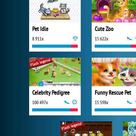
Pet Idle
Cute Zoo
8 911x
15 622x
Celebrity Pedigree
Funny Rescue Pet
100 497x
15 598x