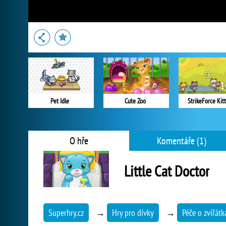
Pet Idle
Cute Zoo
StrikeForce Kitt
O hře
Komentáře (1)
Little Cat Doctor
Superhry.cz
→
Hry pro dívky
→
Péče o zvířátk