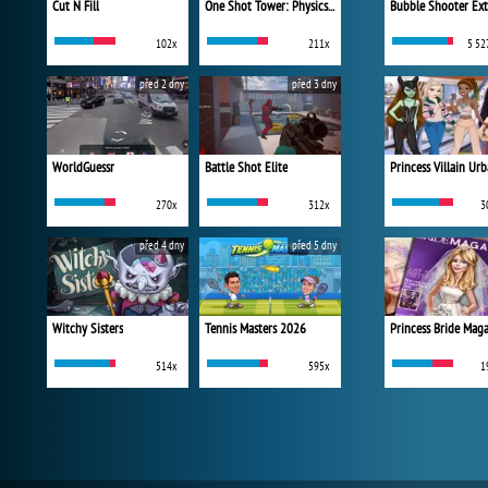
Cut N Fill
One Shot Tower: Physics Destroyer
Bubble Shooter Ex
102x
211x
5 52
před 2 dny
před 3 dny
WorldGuessr
Battle Shot Elite
270x
312x
3
před 4 dny
před 5 dny
Witchy Sisters
Tennis Masters 2026
Princess Bride Mag
514x
595x
1