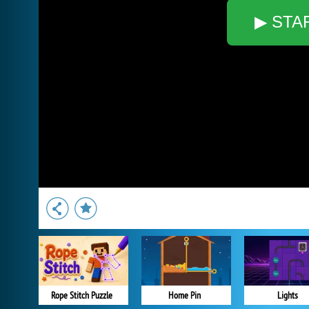
▶ STA
Rope Stitch Puzzle
Home Pin
Lights