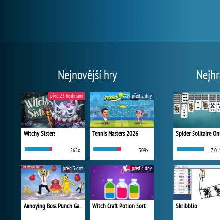
Nejnovější hry
Nejhr
před 23 hodinami
před 2 dny
Witchy Sisters
Tennis Masters 2026
Spider Solitaire On
265x
309x
7 01
před 3 dny
před 4 dny
Annoying Boss Punch Game
Witch Craft Potion Sort
Skribbl.io