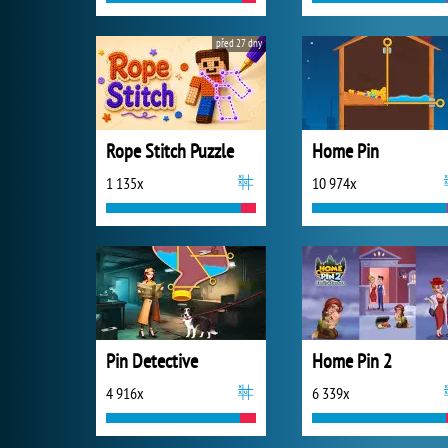
před 27 dny
Rope Stitch Puzzle
Home Pin
1 135x
10 974x
Pin Detective
Home Pin 2
4 916x
6 339x