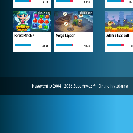
311x
643x
67
před 5 dny
před 6 dny
Forest Match 4
Merge Lagoon
Adam a Eva: Golf
863x
1 467x
8
Nastavení
© 2004 - 2026 Superhry.cz ® - Online hry zdarma