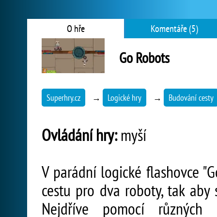
O hře
Komentáře (5)
Go Robots
Superhry.cz
→
Logické hry
→
Budování cesty
Ovládání hry:
myší
V parádní logické flashovce "
cestu pro dva roboty, tak aby
Nejdříve pomocí různých