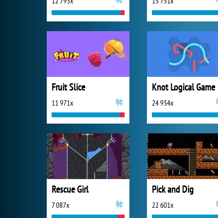
12 795x
13 751x
Fruit Slice
Knot Logical Game
11 971x
24 934x
Rescue Girl
Pick and Dig
7 087x
22 601x