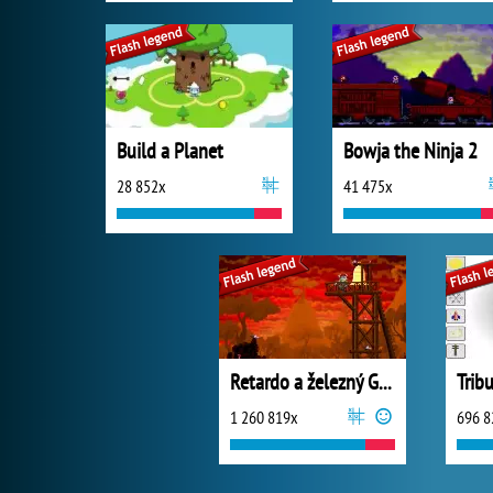
Build a Planet
Bowja the Ninja 2
28 852x
41 475x
Retardo a železný Golem
Trib
1 260 819x
696 8