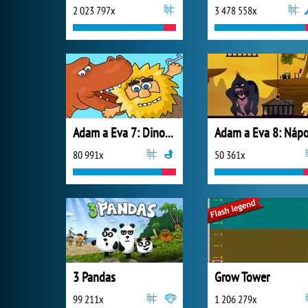
2 023 797x
3 478 558x
Adam a Eva 7: Dinosauři
80 991x
50 361x
3 Pandas
Grow Tower
99 211x
1 206 279x