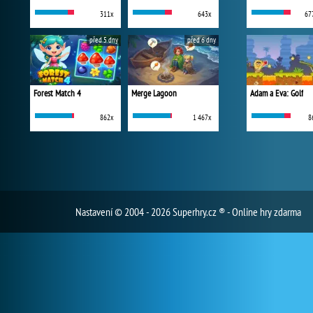
311x
643x
67
před 5 dny
před 6 dny
Forest Match 4
Merge Lagoon
Adam a Eva: Golf
862x
1 467x
8
Nastavení
© 2004 - 2026 Superhry.cz ® - Online hry zdarma