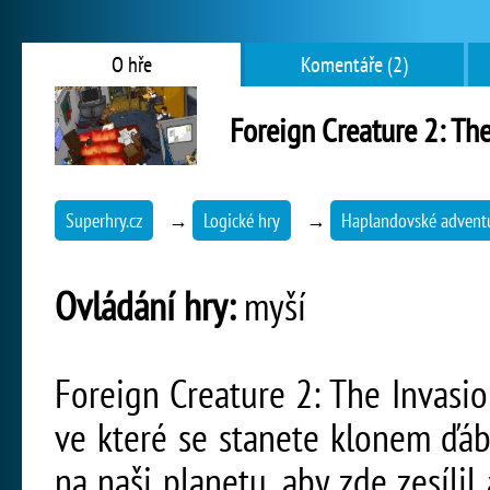
O hře
Komentáře (2)
Foreign Creature 2: Th
Superhry.cz
→
Logické hry
→
Haplandovské advent
Ovládání hry:
myší
Foreign Creature 2: The Invasio
ve které se stanete klonem ďá
na naši planetu, aby zde zesílil 