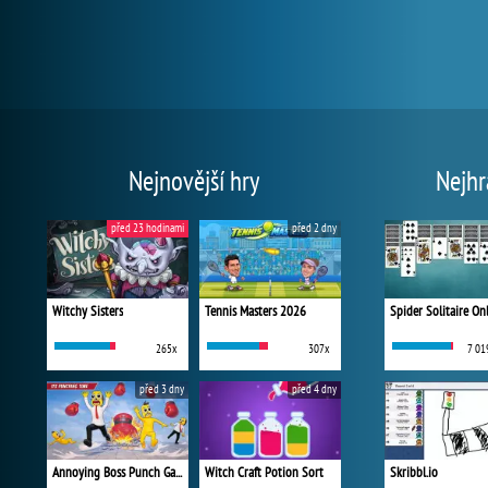
Nejnovější hry
Nejhr
před 23 hodinami
před 2 dny
Witchy Sisters
Tennis Masters 2026
Spider Solitaire On
265x
307x
7 01
před 3 dny
před 4 dny
Annoying Boss Punch Game
Witch Craft Potion Sort
Skribbl.io