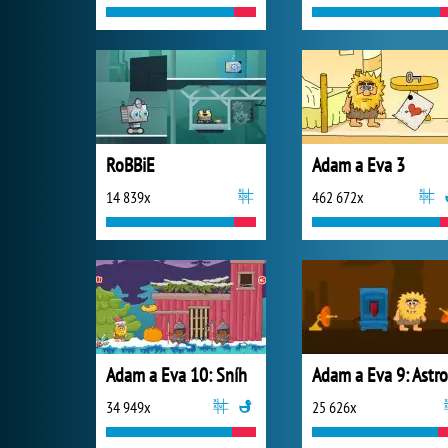
RoBBiE
Adam a Eva 3
14 839x
462 672x
Adam a Eva 10: Sníh
34 949x
25 626x