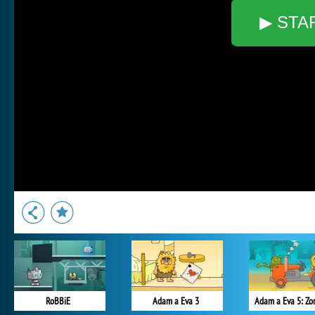
▶ STA
RoBBiE
Adam a Eva 3
Adam a Eva 5: Zo