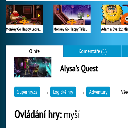
Monkey Go Happy Leprechauns
Monkey Go Happy Talisman
O hře
Komentáře (1)
Alysa's Quest
Superhry.cz
→
Logické hry
→
Adventury
Vše
Ovládání hry:
myší