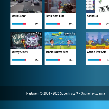
WorldGuessr
Battle Shot Elite
Skribbl.io
155x
223x
67
před 3 dny
před 4 dny
Witchy Sisters
Tennis Masters 2026
Adam a Eva: Golf
426x
494x
8
Nastavení
© 2004 - 2026 Superhry.cz ® - Online hry zdarma