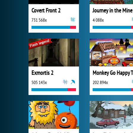
Covert Front 2
Journey in the Mine
731 568x
4 088x
Exmortis 2
505 143x
202 894x