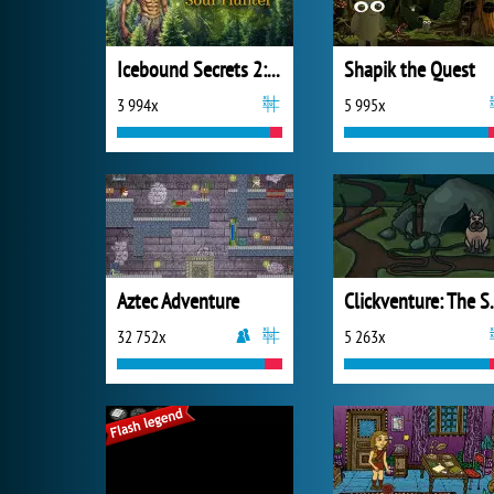
Icebound Secrets 2: Soul Hunter
Shapik the Quest
3 994x
5 995x
Aztec Adventure
Clickventu
32 752x
5 263x