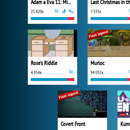
Adam a Eva 11: Mimozemšťané
25 820x
7 333x
Rose’s Riddle
Murloc
4 954x
94 031x
Covert Front
Kumu