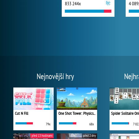
833 244x
4 089
Nejnovější hry
Nejhr
Cut N Fill
One Shot Tower: Physics Destroyer
Spider Solitaire On
79x
68x
7 02
před 13 hodinami
před 2 dny