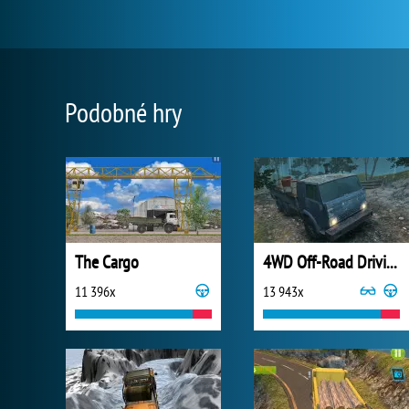
Podobné hry
The Cargo
4WD Off-Road Driving Sim
11 396x
13 943x