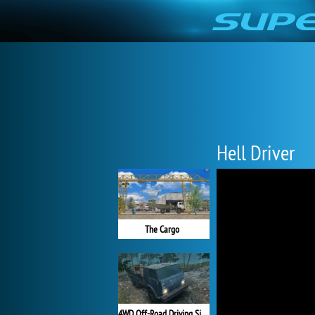
Hell Driver
The Cargo
4WD Off-Road Driving Sim