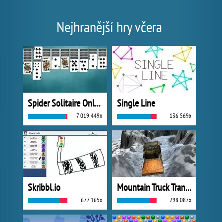
Nejhranější hry včera
Spider Solitaire Online
Single Line
7 019 449x
136 569x
Skribbl.io
Mountain Truck Transport
677 165x
298 087x