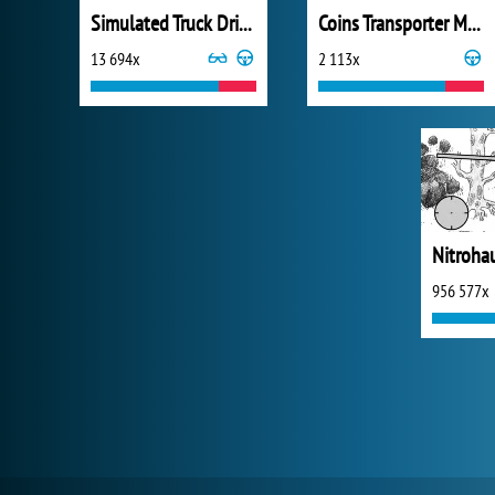
Simulated Truck Driving
Coins Transporter Monster Truck
13 694x
2 113x
Nitroha
956 577x