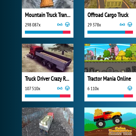
Mountain Truck Transport
Offroad Cargo Truck
298 087x
29 378x
Truck Driver Crazy Road
Tractor Mania Online
107 510x
6 110x