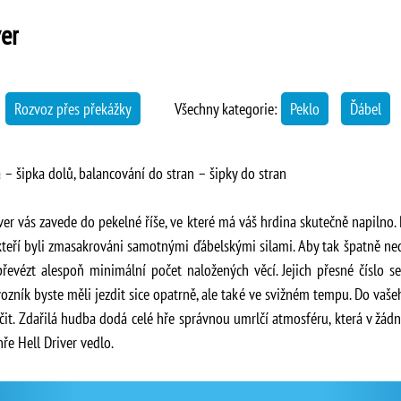
ver
→
Rozvoz přes překážky
Všechny kategorie:
Peklo
Ďábel
 – šipka dolů, balancování do stran – šipky do stran
r vás zavede do pekelné říše, ve které má váš hrdina skutečně napilno. P
 kteří byli zmasakrováni samotnými ďábelskými silami. Aby tak špatně ne
řevézt alespoň minimální počet naložených věcí. Jejich přesné číslo 
zník byste měli jezdit sice opatrně, ale také ve svižném tempu. Do vašeh
čit. Zdařilá hudba dodá celé hře správnou umrlčí atmosféru, která v žád
ře Hell Driver vedlo.