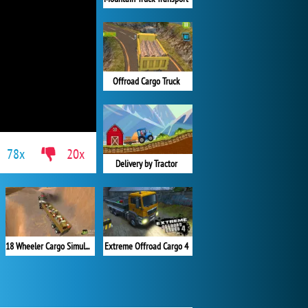
Offroad Cargo Truck
78x
20x
Delivery by Tractor
18 Wheeler Cargo Simulator
Extreme Offroad Cargo 4