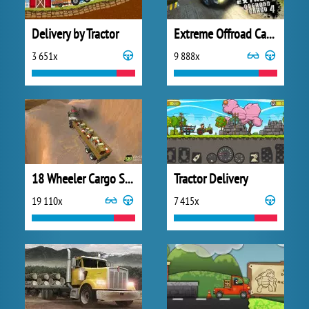
Delivery by Tractor
Extreme Offroad Cargo 4
3 651x
9 888x
18 Wheeler Cargo Simulator
Tractor Delivery
19 110x
7 415x