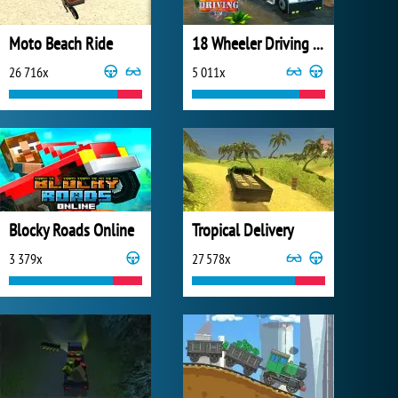
Moto Beach Ride
18 Wheeler Driving Sim
26 716x
5 011x
Blocky Roads Online
Tropical Delivery
3 379x
27 578x