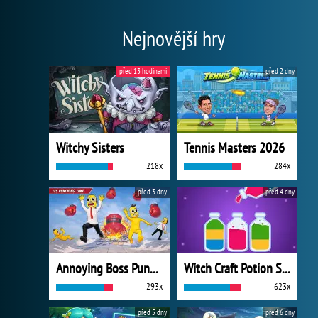
Nejnovější hry
před 13 hodinami
před 2 dny
Witchy Sisters
Tennis Masters 2026
218x
284x
před 3 dny
před 4 dny
Annoying Boss Punch Game
Witch Craft Potion Sort
293x
623x
před 5 dny
před 6 dny