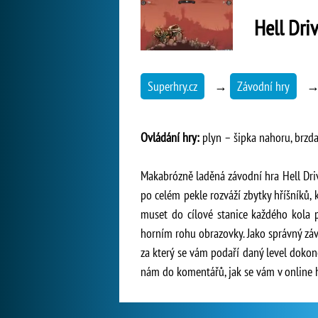
Hell Dri
Superhry.cz
→
Závodní hry
Ovládání hry:
plyn – šipka nahoru, brzda
Makabrózně laděná závodní hra Hell Drive
po celém pekle rozváží zbytky hříšníků,
muset do cílové stanice každého kola p
horním rohu obrazovky. Jako správný závo
za který se vám podaří daný level dokon
nám do komentářů, jak se vám v online h