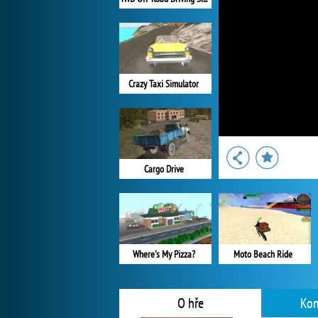
Crazy Taxi Simulator
Cargo Drive
Where's My Pizza?
Moto Beach Ride
O hře
Kom