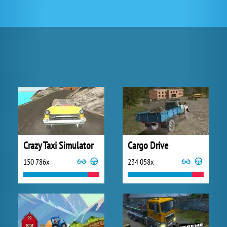
Crazy Taxi Simulator
Cargo Drive
150 786x
234 058x