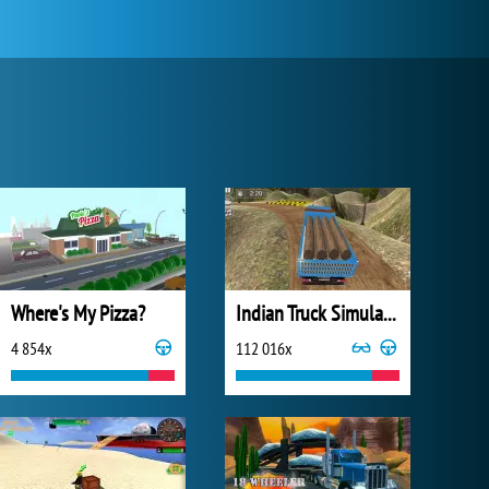
Where's My Pizza?
Indian Truck Simulator 3D
4 854x
112 016x