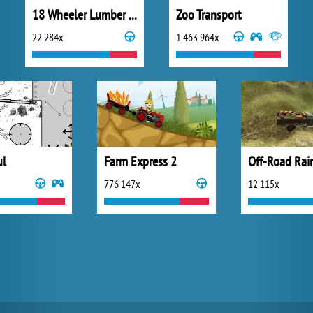
18 Wheeler Lumber Cargo
Zoo Transport
22 284x
1 463 964x
ul
Farm Express 2
776 147x
12 115x