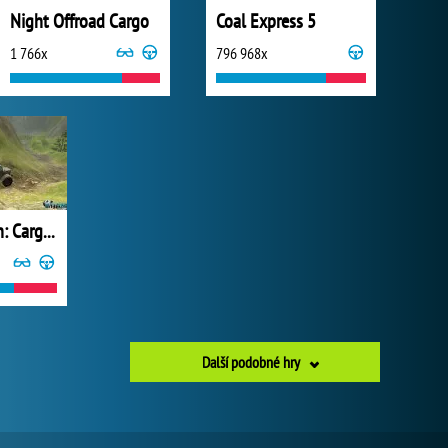
Night Offroad Cargo
Coal Express 5
1 766x
796 968x
Off-Road Rain: Cargo Simulator
Další podobné hry