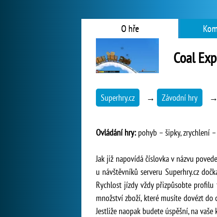
O hře
Kom
Coal Exp
Superhry.cz
→
Závodní hry
Ovládání hry:
pohyb – šipky, zrychlení 
Jak již napovídá číslovka v názvu povede
u návštěvníků serveru Superhry.cz dočkal
Rychlost jízdy vždy přizpůsobte profilu
množství zboží, které musíte dovézt do c
Jestliže naopak budete úspěšní, na vaše 