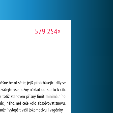
579 254×
né herní série, jejíž předcházející díly se
evážejte všemožný náklad od startu k cíli.
e totiž stanoven přísný limit minimálního
nic jiného, než celé kolo absolvovat znovu.
možní vylepšit vaši lokomotivu i vagónky.