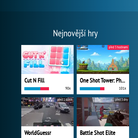
Nejnovější hry
před 3 hodinami
Cut N Fill
One Shot Tower: Physics Destroyer
90x
101x
před 1 dnem
před 3 dny
WorldGuessr
Battle Shot Elite