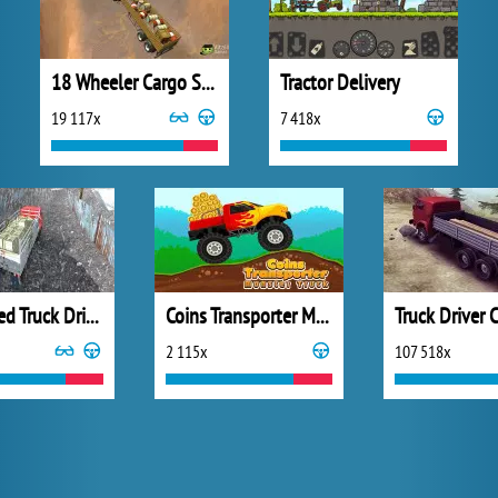
18 Wheeler Cargo Simulator
Tractor Delivery
19 117x
7 418x
Simulated Truck Driving
Coins Transporter Monster Truck
2 115x
107 518x