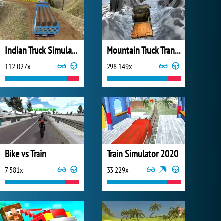
Indian Truck Simulator 3D
Mountain Truck Transport
112 027x
298 149x
Bike vs Train
Train Simulator 2020
7 581x
33 229x