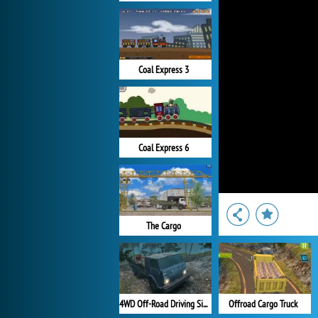
Coal Express 3
Coal Express 6
The Cargo
4WD Off-Road Driving Sim
Offroad Cargo Truck