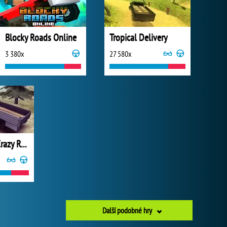
Blocky Roads Online
Tropical Delivery
3 380x
27 580x
Truck Driver Crazy Road
Další podobné hry