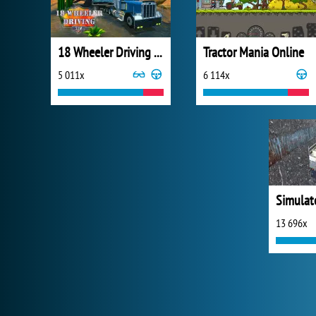
18 Wheeler Driving Sim
Tractor Mania Online
5 011x
6 114x
13 696x