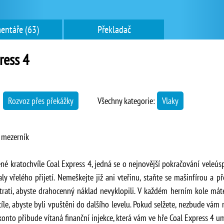
entáře (63)
Překladač
ress 4
→
Rozvoz přes překážky
Všechny kategorie:
Vlaky
– mezerník
né kratochvíle Coal Express 4, jedná se o nejnovější pokračování veleúspěš
y vřelého přijetí. Nemeškejte již ani vteřinu, staňte se mašinfírou a př
 trati, abyste drahocenný náklad nevyklopili. V každém herním kole mát
íle, abyste byli vpuštěni do dalšího levelu. Pokud selžete, nezbude vám 
konto přibude vítaná finanční injekce, která vám ve hře Coal Express 4 u