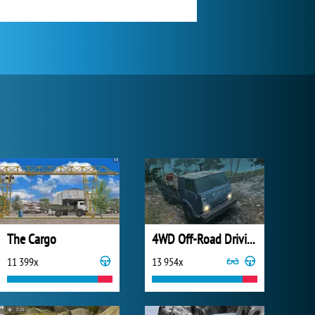
The Cargo
4WD Off-Road Driving Sim
11 399x
13 954x