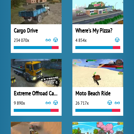
Cargo Drive
Where's My Pizza?
234 070x
4 854x
Extreme Offroad Cargo 4
Moto Beach Ride
9 890x
26 717x