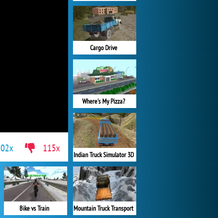
Cargo Drive
Where's My Pizza?
502x
115x
Indian Truck Simulator 3D
Bike vs Train
Mountain Truck Transport