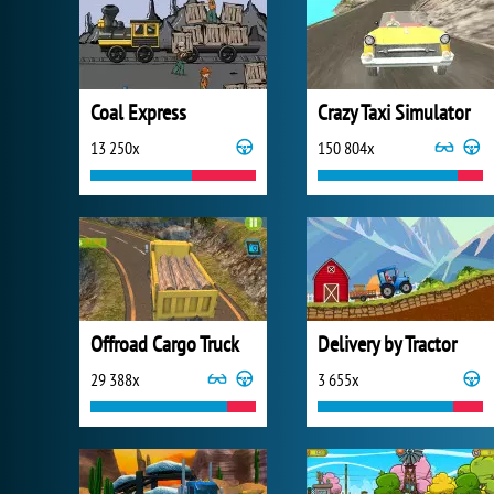
Coal Express
Crazy Taxi Simulator
13 250x
150 804x
Offroad Cargo Truck
Delivery by Tractor
29 388x
3 655x