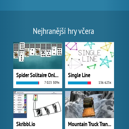
Nejhranější hry včera
Spider Solitaire Online
Single Line
7 023 309x
136 625x
Skribbl.io
Mountain Truck Transport