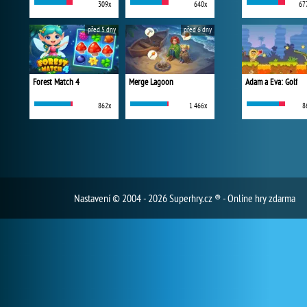
309x
640x
67
před 5 dny
před 6 dny
Forest Match 4
Merge Lagoon
Adam a Eva: Golf
862x
1 466x
8
Nastavení
© 2004 - 2026 Superhry.cz ® - Online hry zdarma