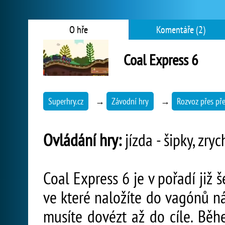
O hře
Komentáře (2)
Coal Express 6
Superhry.cz
→
Závodní hry
→
Rozvoz přes př
Ovládání hry:
jízda - šipky, zry
Coal Express 6 je v pořadí již
ve které naložíte do vagónů ná
musíte dovézt až do cíle. Běh