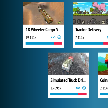
18 Wheeler Cargo Simulator
Tractor Delivery
19 111x
7 415x
Simulated Truck Driving
13 695x
2 114