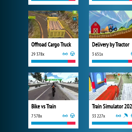
Offroad Cargo Truck
Delivery by Tractor
29 378x
3 651x
Bike vs Train
Train Simulator 20
7 578x
33 227x