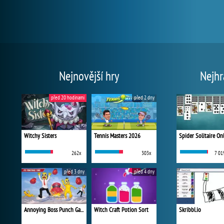
Nejnovější hry
Nejhr
před 20 hodinami
před 2 dny
Witchy Sisters
Tennis Masters 2026
Spider Solitaire On
262x
303x
7 01
před 3 dny
před 4 dny
Annoying Boss Punch Game
Witch Craft Potion Sort
Skribbl.io