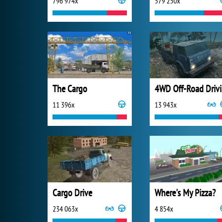
796 974x
579 250x
The Cargo
4W
11 396x
13 943x
Cargo Drive
Where's My Pizza?
234 063x
4 854x