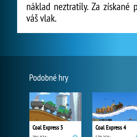
náklad neztratily. Za získané
váš vlak.
Podobné hry
Coal Express 5
Coal Express 4