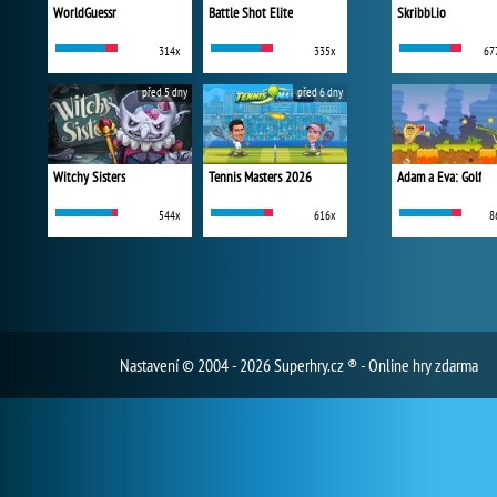
WorldGuessr
Battle Shot Elite
Skribbl.io
314x
335x
67
před 5 dny
před 6 dny
Witchy Sisters
Tennis Masters 2026
Adam a Eva: Golf
544x
616x
8
Nastavení
© 2004 - 2026 Superhry.cz ® - Online hry zdarma