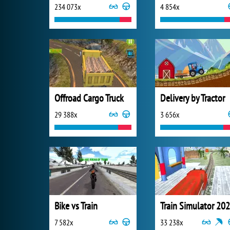
234 073x
4 854x
Offroad Cargo Truck
Delivery by Tractor
29 388x
3 656x
Bike vs Train
Train Simulator 20
7 582x
33 238x