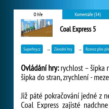
O hře
Komentáře (34)
Coal Express 5
Superhry.cz
→
Závodní hry
→
Rozvoz přes př
Ovládání hry:
rychlost – šipka 
šipka do stran, zrychlení - meze
Již páté pokračování jedné z n
Coal Express zajisté nadchne