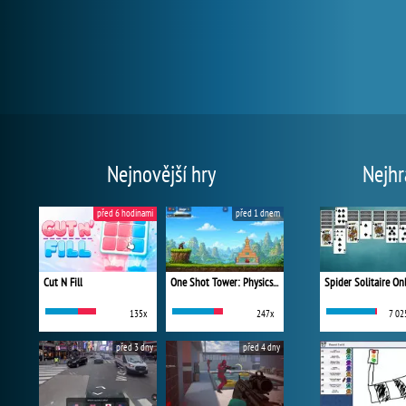
Nejnovější hry
Nejhr
před 6 hodinami
před 1 dnem
Cut N Fill
One Shot Tower: Physics Destroyer
Spider Solitaire On
135x
247x
7 02
před 3 dny
před 4 dny