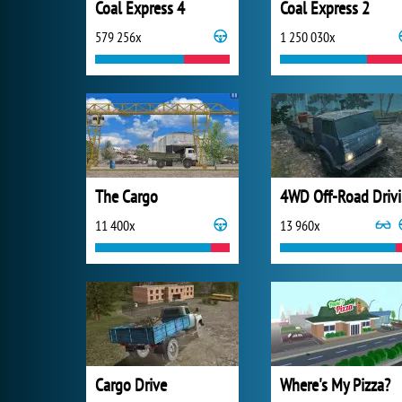
Coal Express 4
Coal Express 2
579 256x
1 250 030x
The Cargo
4W
11 400x
13 960x
Cargo Drive
Where's My Pizza?