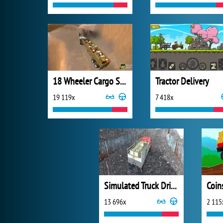
18 Wheeler Cargo Simulator
Tractor Delivery
19 119x
7 418x
Simulated Truck Driving
13 696x
2 115