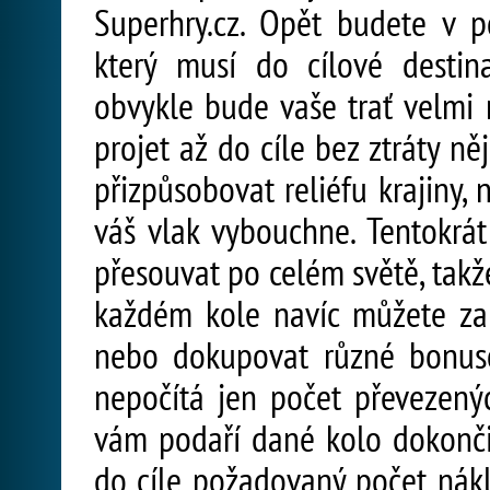
Superhry.cz. Opět budete v po
který musí do cílové destin
obvykle bude vaše trať velmi
projet až do cíle bez ztráty ně
přizpůsobovat reliéfu krajiny,
váš vlak vybouchne. Tentokrá
přesouvat po celém světě, takž
každém kole navíc můžete za 
nebo dokupovat různé bonus
nepočítá jen počet převezenýc
vám podaří dané kolo dokončit
do cíle požadovaný počet nák