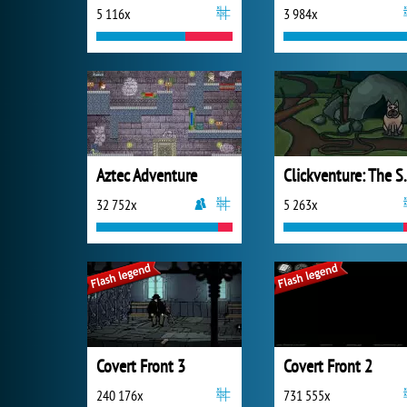
5 116x
3 984x
Aztec Adventure
Clickventu
32 752x
5 263x
Covert Front 3
Covert Front 2
240 176x
731 555x