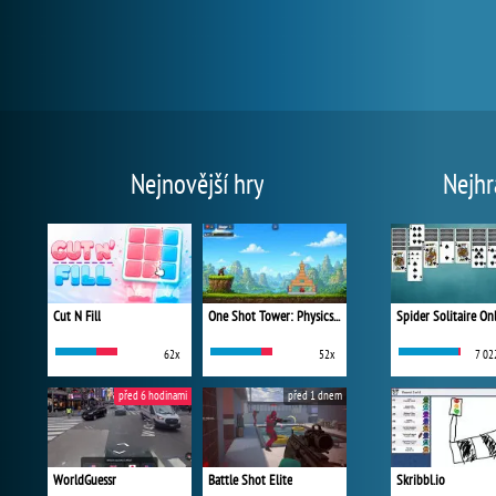
Nejnovější hry
Nejhr
Cut N Fill
One Shot Tower: Physics Destroyer
Spider Solitaire On
62x
52x
7 02
před 6 hodinami
před 1 dnem
WorldGuessr
Battle Shot Elite
Skribbl.io