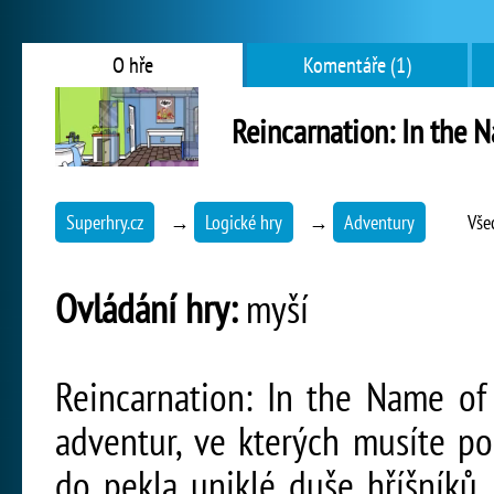
O hře
Komentáře (1)
Reincarnation: In the N
Superhry.cz
→
Logické hry
→
Adventury
Vše
Ovládání hry:
myší
Reincarnation: In the Name of 
adventur, ve kterých musíte p
do pekla uniklé duše hříšníků, 