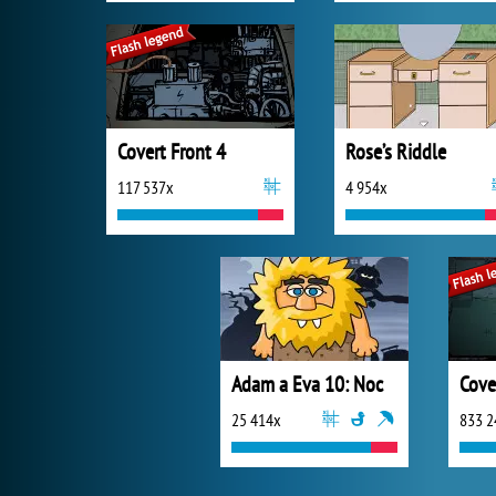
Covert Front 4
Rose’s Riddle
117 537x
4 954x
Adam a Eva 10: Noc
Cove
25 414x
833 2