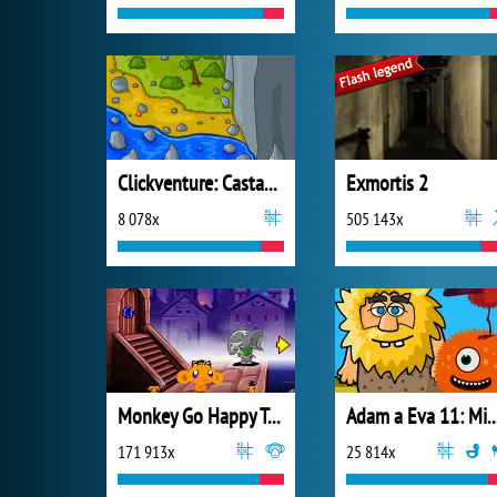
Clickventure: Castaway
Exmortis 2
8 078x
505 143x
Monkey Go Happy Talisman
Adam a Eva 11: Mimoz
171 913x
25 814x