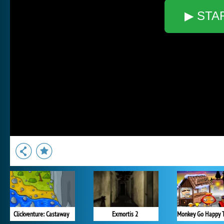
▶ STA
Clickventure: Castaway
Exmortis 2