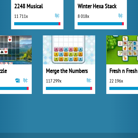
2248 Musical
Winter Hexa Stack
11 711x
8 018x
zzle
Merge the Numbers
Fresh n Fresh
117 299x
22 196x