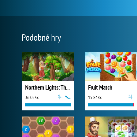
Podobné hry
Northern Lights: The Secret of the Forest
Fruit Match
36 053x
15 848x