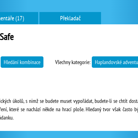
entáře (17)
Překladač
Safe
→
Hledání kombinace
Všechny kategorie:
Haplandovské adventu
ických úkolů, s nimž se budete muset vypořádat, budete-li se chtít dos
ření, které se nachází někde na hrací ploše. Hledaný tvor však často b
hádanku.