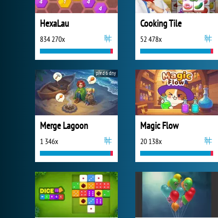
HexaLau
Cooking Tile
834 270x
52 478x
před 6 dny
Merge Lagoon
Magic Flow
1 346x
20 138x