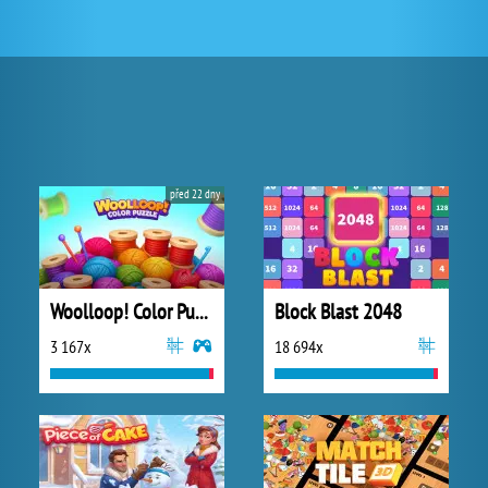
před 22 dny
Woolloop! Color Puzzle
Block Blast 2048
3 167x
18 694x