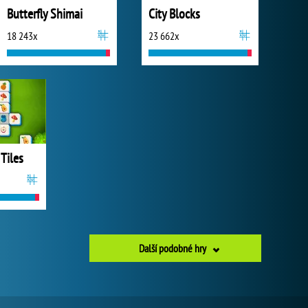
Butterfly Shimai
City Blocks
18 243x
23 662x
 Tiles
Další podobné hry