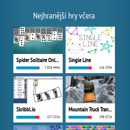
Nejhranější hry včera
Spider Solitaire Online
Single Line
7 018 444x
136 559x
Skribbl.io
Mountain Truck Transport
677 155x
298 072x