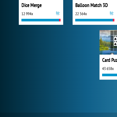
Dice Merge
Balloon Match 3D
12 994x
22 564x
Card Pu
43 658x