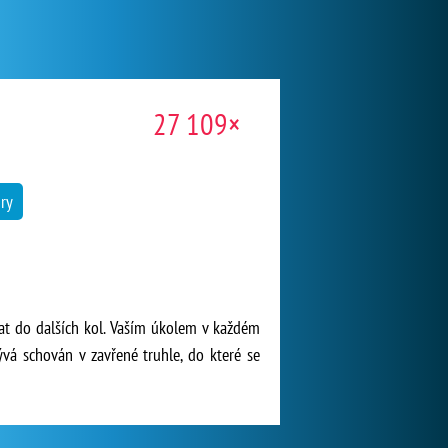
27 109×
ry
tat do dalších kol. Vaším úkolem v každém
ývá schován v zavřené truhle, do které se