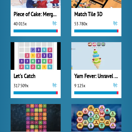
Piece of Cake: Merge and Bake
Match Tile 3D
40 015x
53 780x
Let's Catch
Yarn Fever: Unravel Puzzle
317 509x
9 125x