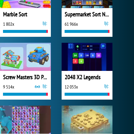
Marble Sort
Supermarket Sort N Match
1 802x
61 966x
Screw Masters 3D Puzzle
2048 X2 Legends
9 514x
12 053x