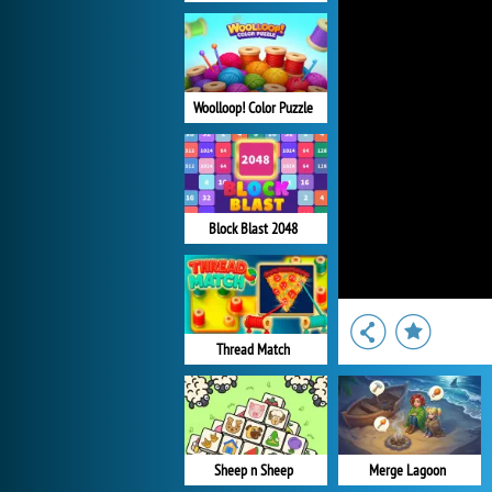
Woolloop! Color Puzzle
Block Blast 2048
Thread Match
Sheep n Sheep
Merge Lagoon