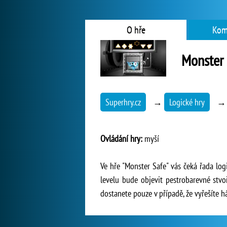
O hře
Kom
Monster 
Superhry.cz
→
Logické hry
Ovládání hry:
myší
Ve hře "Monster Safe" vás čeká řada log
levelu bude objevit pestrobarevné stvo
dostanete pouze v případě, že vyřešíte 