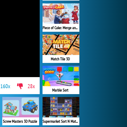
Piece of Cake: Merge and Bake
Match Tile 3D
160x
28x
Marble Sort
Screw Masters 3D Puzzle
Supermarket Sort N Match