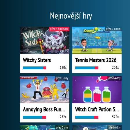
Nejnovější hry
před 4 hodinami
před 1 dnem
Witchy Sisters
Tennis Masters 2026
120x
204x
před 3 dny
před 4 dny
Annoying Boss Punch Game
Witch Craft Potion Sort
252x
573x
před 5 dny
před 6 dny