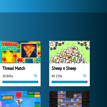
Thread Match
Sheep n Sheep
20 843x
49 219x
před 16 dny