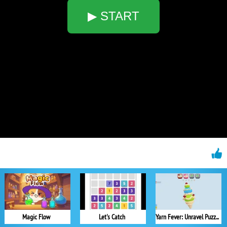
▶ START
Magic Flow
Let's Catch
Yarn Fever: Unravel Puzzle