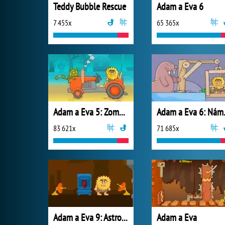
Teddy Bubble Rescue
Adam a Eva 6
7 455x
65 365x
Adam a Eva 5: Zombíci
Adam a
83 621x
71 685x
Adam a Eva 9: Astronaut
Adam a Eva