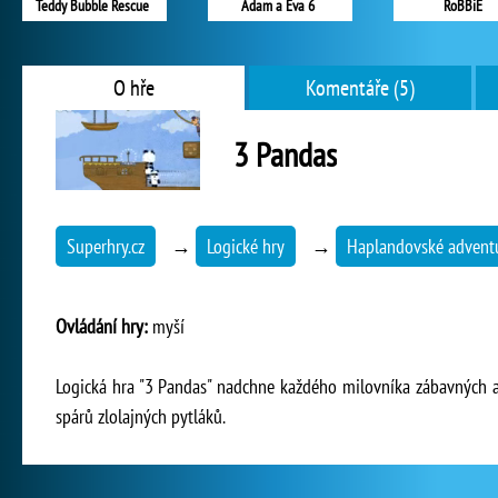
Teddy Bubble Rescue
Adam a Eva 6
RoBBiE
O hře
Komentáře (5)
3 Pandas
Superhry.cz
→
Logické hry
→
Haplandovské advent
Ovládání hry:
myší
Logická hra "3 Pandas" nadchne každého milovníka zábavných 
spárů zlolajných pytláků.