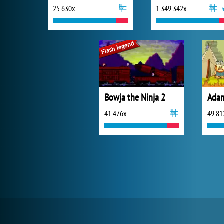
25 630x
1 349 342x
Bowja the Ninja 2
Adam
41 476x
49 81