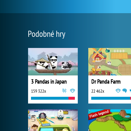
Podobné hry
3 Pandas in Japan
Dr Panda Farm
159 322x
22 462x