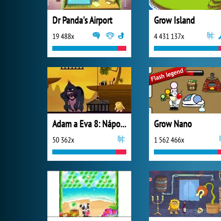
Dr Panda's Airport
Grow Island
19 488x
4 431 137x
Adam a Eva 8: Nápoj lásky
Grow Nano
50 362x
1 562 466x