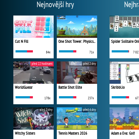
Nejnovější hry
Nejhr
Cut N Fill
One Shot Tower: Physics Destroyer
Spider Solitaire On
84x
71x
7 02
před 22 hodinami
před 2 dny
WorldGuessr
Battle Shot Elite
Skribbl.io
178x
237x
67
před 3 dny
před 4 dny
Witchy Sisters
Tennis Masters 2026
Adam a Eva: Golf