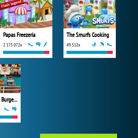
Papas Freezeria
The Smurfs Cooking
2 173 072x
49 512x
Cooking Fast: Burger and Hotdog