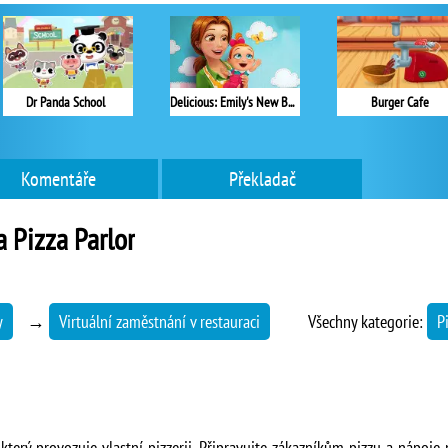
Dr Panda School
Delicious: Emily's New Beginning
Burger Cafe
Komentáře
Překladač
 Pizza Parlor
y
→
Virtuální zaměstnání v restauraci
Všechny kategorie:
P
 který provozuje vlastní pizzerii. Připravujte zákazníkům pizzu a nápoje 