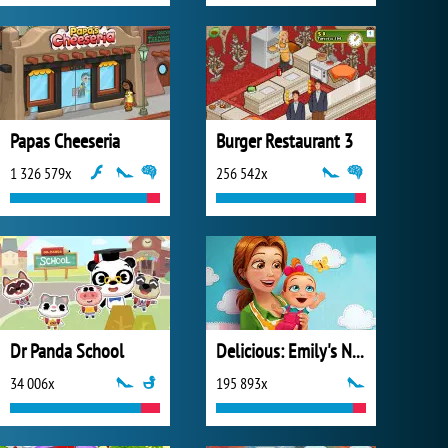
Papas Cheeseria
Burger Restaurant 3
1 326 579x
256 542x
Dr Panda School
Delicious: Emily's New Beginning
34 006x
195 893x