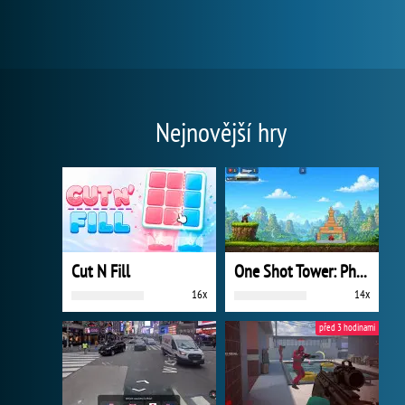
Nejnovější hry
Cut N Fill
One Shot Tower: Physics Destroyer
16x
14x
před 3 hodinami