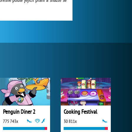
Penguin Diner 2
Cooking Festival
775 743x
30 811x