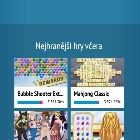
Nejhranější hry včera
Bubble Shooter Extreme
Mahjong Classic
5 524 304x
3 974 625x