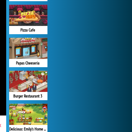
Pizza Cafe
Papas Cheeseria
Burger Restaurant 3
x
Delicious: Emily's Home Sweet Home