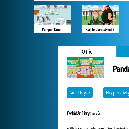
Penguin Diner
Rychlé občerstvení 2
O hře
Panda
Superhry.cz
→
Hry pro dívk
Ovládání hry:
myší
Vžijte se do role pandího kuchaře,