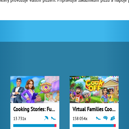
Cooking Stories: Fun Cafe Game
Virtual Families Cook Off
13 731x
158 054x