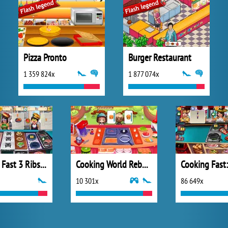
Pizza Pronto
Burger Restaurant
1 359 824x
1 877 074x
Cooking Fast 3 Ribs and Pancakes
Cooking World Reborn
10 301x
86 649x