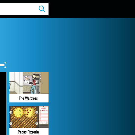
The Waitress
Papas Pizzeria