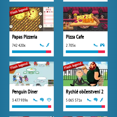
Papas Pizzeria
Pizza Cafe
742 420x
2 705x
Penguin Diner
Rychlé občerstvení 2
3 477 939x
5 065 571x