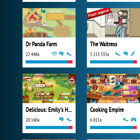
Dr Panda Farm
The Waitress
22 448x
3 213 333x
Delicious: Emily's Home Sweet Home
Cooking Empire
20 140x
6 011x