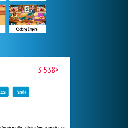
Cooking Empire
3 538×
izza
Panda
přesně podle jejich přání a snažte se