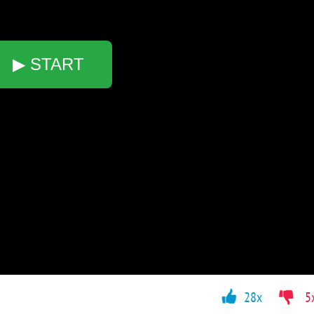
▶ START
28x
5