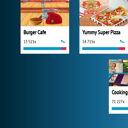
Burger Cafe
Yummy Super Pizza
13 521x
14 715x
71 227x