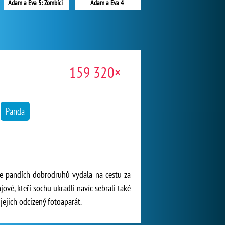
Adam a Eva 5: Zombíci
Adam a Eva 4
159 320×
Panda
ice pandích dobrodruhů vydala na cestu za
vé, kteří sochu ukradli navíc sebrali také
jejich odcizený fotoaparát.