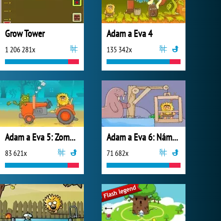
Grow Tower
Adam a Eva 4
1 206 281x
135 342x
Adam a Eva 5: Zombíci
Adam a Eva 6: Náměsíčnost
83 621x
71 682x