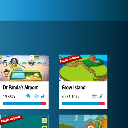
Dr Panda's Airport
Grow Island
19 487x
4 431 107x