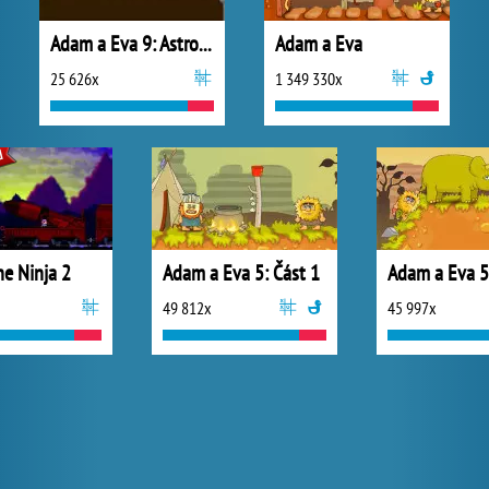
Adam a Eva 9: Astronaut
Adam a Eva
25 626x
1 349 330x
he Ninja 2
Adam a Eva 5: Část 1
Adam a Eva 5
49 812x
45 997x