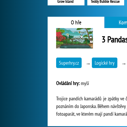
Grow Island
Teddy Bubble Rescue
O hře
Kom
3 Pandas
Superhry.cz
→
Logické hry
Ovládání hry:
myší
Trojice pandích kamarádů je zpátky ve 
poznáním do Japonska. Během návštěvy jed
fotoaparát, ve kterém mají pandí kamarád