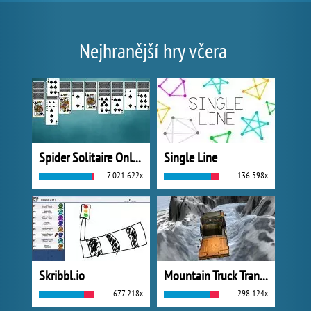
Nejhranější hry včera
Spider Solitaire Online
Single Line
7 021 622x
136 598x
Skribbl.io
Mountain Truck Transport
677 218x
298 124x