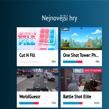
Nejnovější hry
Cut N Fill
One Shot Tower: Physics Destroyer
46x
48x
před 19 hodinami
WorldGuessr
Battle Shot Elite
53x
161x