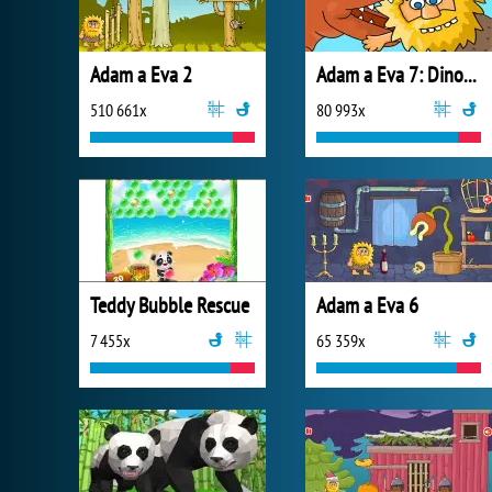
Adam a Eva 2
Adam a Eva 7: Dinosauři
510 661x
80 993x
Teddy Bubble Rescue
Adam a Eva 6
7 455x
65 359x