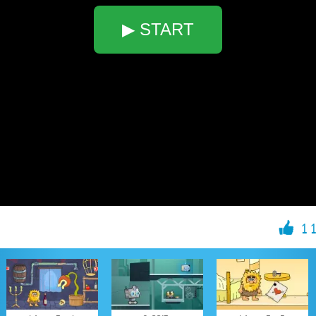
▶ START
1 