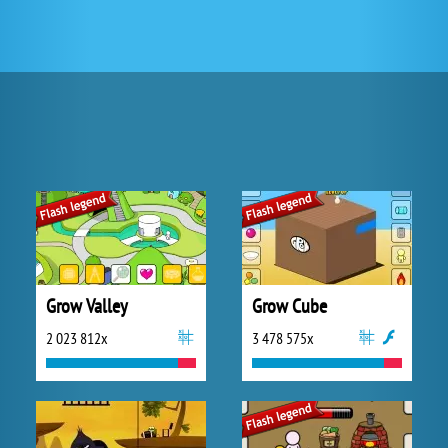
Grow Valley
Grow Cube
2 023 812x
3 478 575x