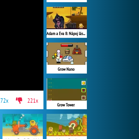
Adam a Eva 8: Nápoj lásky
Grow Nano
172x
221x
Grow Tower