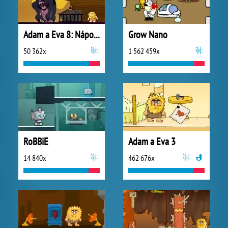
Adam a Eva 8: Nápoj lásky
Grow Nano
50 362x
1 562 459x
RoBBiE
Adam a Eva 3
14 840x
462 676x