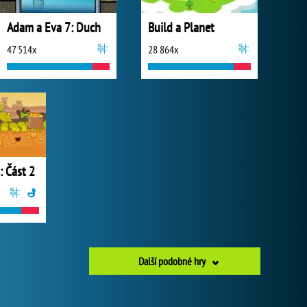
Adam a Eva 7: Duch
Build a Planet
47 514x
28 864x
: Část 2
Další podobné hry