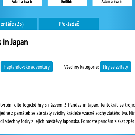
Adam a Eva 6
RoBBiE
Adam a Eva 3
entáře (23)
Překladač
 in Japan
→
Haplandovské adventury
Všechny kategorie:
Hry se zvířaty
čtvrtém díle logické hry s názvem 3 Pandas in Japan. Tentokrát se troj
né z památek se ale staly svědky krádeže vzácné sochy zlatého lva. Ninjo
i všechny fotky z jejich návštěvy Japonska. Pomozte pandám získat zpět 