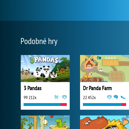
Podobné hry
3 Pandas
Dr Panda Farm
99 212x
22 452x