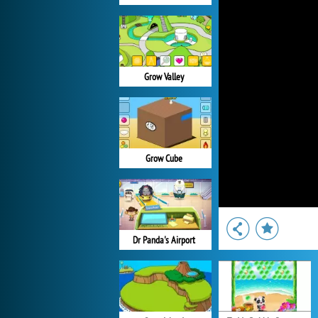
Grow Valley
Grow Cube
Dr Panda's Airport