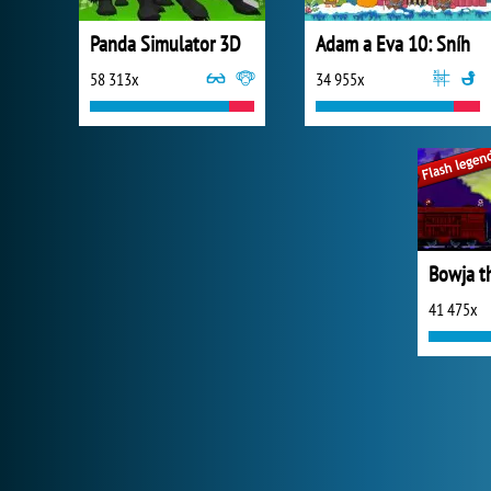
Panda Simulator 3D
Adam a Eva 10: Sníh
58 313x
34 955x
Bowja t
41 475x