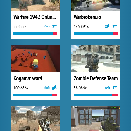
Warfare 1942 Online Shooter
Warbrokers.io
25 625x
535 891x
Kogama: war4
Zombie Defense Team
109 656x
58 086x