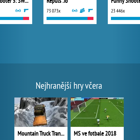
Time Shooter 3: SWAT
Repuls .io
Funny Shoote
73 073x
23 446x
Nejhranější hry včera
Mountain Truck Transport
MS ve fotbale 2018