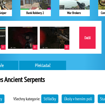
Sniper
Bank Robbery 2
War Brokers
Con
Další
ře
Překladač
s Ancient Serpents
ky
Všechny kategorie:
Střílečky
Úkoly v herním poli
Sta