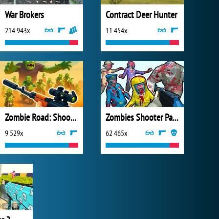
War Brokers
Contract Deer Hunter
214 943x
11 454x
Zombie Road: Shooter with Destruction
Zombies Shooter Part 1
9 529x
62 465x