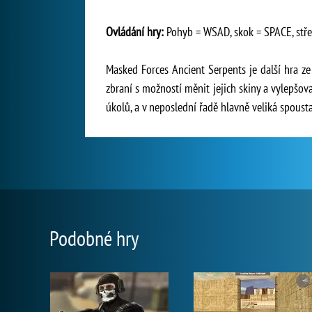
Ovládání hry:
Pohyb = WSAD, skok = SPACE, střel
Masked Forces Ancient Serpents je další hra ze
zbraní s možností měnit jejich skiny a vylepšov
úkolů, a v neposlední řadě hlavně veliká spoust
Podobné hry