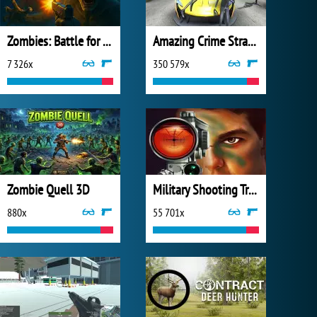
Zombies: Battle for Survival
Amazing Crime Strange Stickman
7 326x
350 579x
Zombie Quell 3D
Military Shooting Training
880x
55 701x