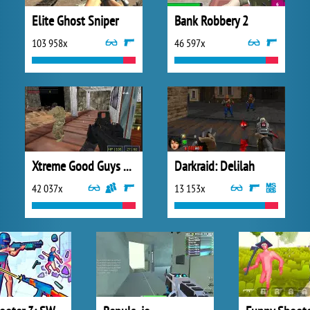
Elite Ghost Sniper
Bank Robbery 2
103 958x
46 597x
Xtreme Good Guys vs Bad Boys
Darkraid: Delilah
42 037x
13 153x