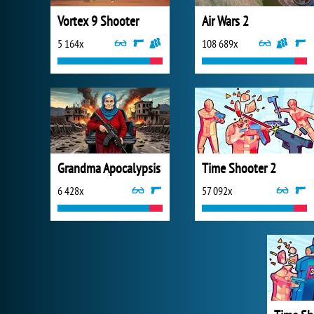
Vortex 9 Shooter
Air Wars 2
5 164x
108 689x
Grandma Apocalypsis
Time Shooter 2
6 428x
57 092x