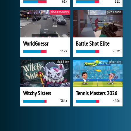
66x
61x
před 8 hodinami
před 1 dnem
WorldGuessr
Battle Shot Elite
112x
202x
před 3 dny
před 4 dny
Witchy Sisters
Tennis Masters 2026
386x
466x