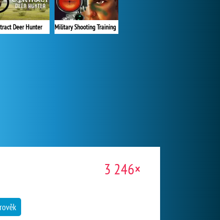
tract Deer Hunter
Military Shooting Training
3 246×
rověk