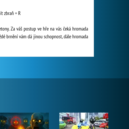
ít zbraň = R
letony. Za váš postup ve hře na vás čeká hromada
každé brnění vám dá jinou schopnost, dále hromada