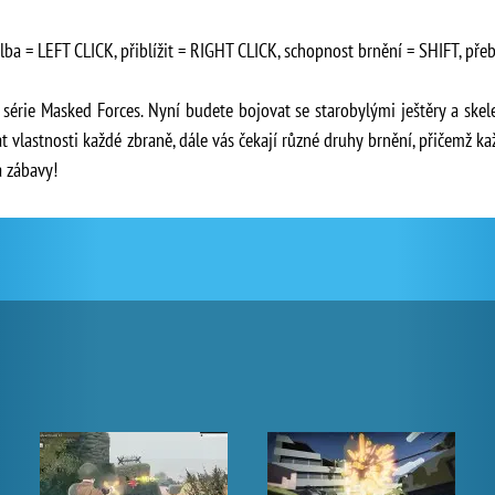
ba = LEFT CLICK, přiblížit = RIGHT CLICK, schopnost brnění = SHIFT, přeb
 série Masked Forces. Nyní budete bojovat se starobylými ještěry a ske
at vlastnosti každé zbraně, dále vás čekají různé druhy brnění, přičemž 
a zábavy!