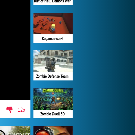
Rift of Hell: Demons War
Kogama: war4
Zombie Defense Team
12x
Zombie Quell 3D