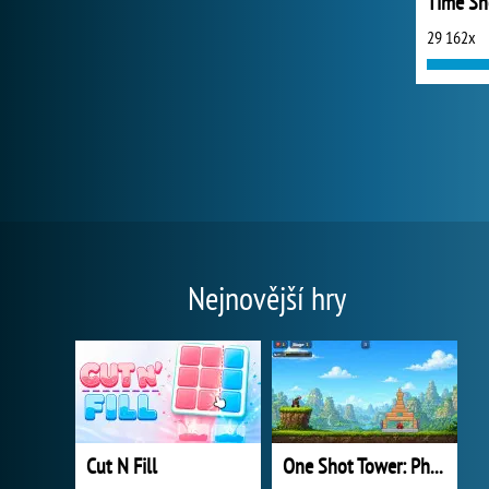
29 162x
Nejnovější hry
Cut N Fill
One Shot Tower: Physics Destroyer