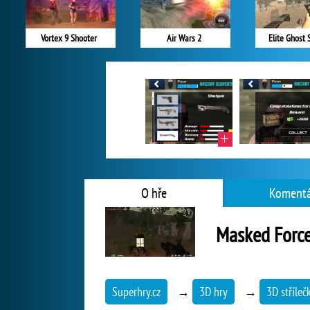
Vortex 9 Shooter
Air Wars 2
Elite Ghost 
O hře
Komentá
Masked Force
Superhry.cz
→
3D hry
→
3D stříleč