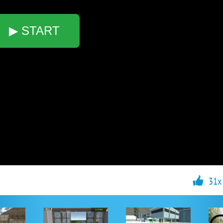
▶ START
31x