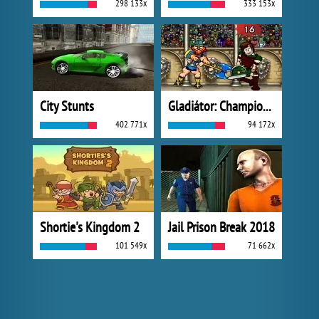
298 133x
333 153x
City Stunts
Gladiátor: Champions Sprint
402 771x
94 172x
Shortie's Kingdom 2
Jail Prison Break 2018
101 549x
71 662x