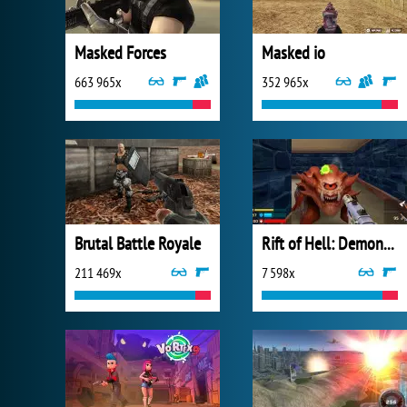
Masked Forces
Masked io
663 965x
352 965x
Brutal Battle Royale
Rift of Hell: Demons War
211 469x
7 598x