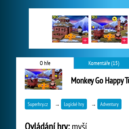
O hře
Komentáře (15)
Monkey Go Happy T
Superhry.cz
→
Logické hry
→
Adventury
Ovládání hry:
myší