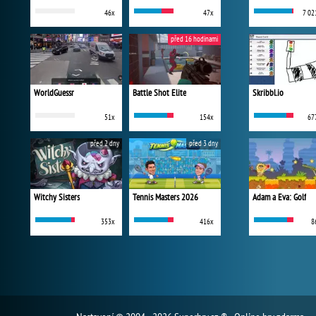
46x
47x
7 02
před 16 hodinami
WorldGuessr
Battle Shot Elite
Skribbl.io
51x
154x
67
před 2 dny
před 3 dny
Witchy Sisters
Tennis Masters 2026
Adam a Eva: Golf
353x
416x
8