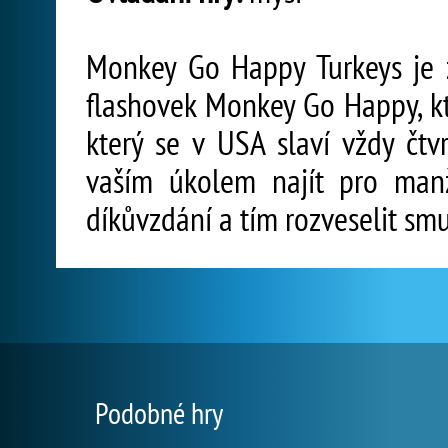
Monkey Go Happy Turkeys je 
flashovek Monkey Go Happy, kt
který se v USA slaví vždy čtvr
vaším úkolem najít pro manž
díkůvzdání a tím rozveselit sm
Podobné hry