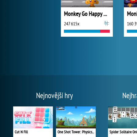
Monkey Go Happy Marathon 2
247 615x
160 3
Nejnovější hry
Nejhr
Cut N Fill
One Shot Tower: Physics Destroyer
Spider Solitaire On