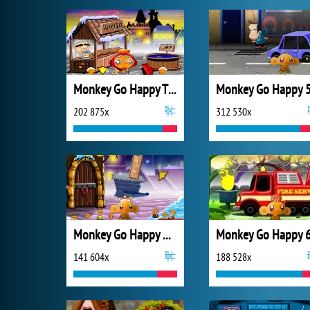
Monkey Go Happy Thanksgiving
Monkey Go Happy 
202 875x
312 530x
Monkey Go Happy Xmas Time
Monkey Go Happy 
141 604x
188 528x