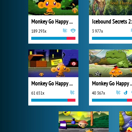
Monkey Go Happy Ninjas
189 293x
3 977x
Monkey Go Happy Mayhem
Monkey Go Happy N
61 651x
40 367x