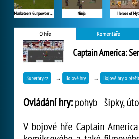
Musketeers Gunpowder vs Steel
Ninja
Heroes of Myt
O hře
Komentáře
Captain America: Sen
Superhry.cz
→
Bojové hry
→
Bojové hry o přežit
Ovládání hry:
pohyb - šipky, útok
V bojové hře Captain America:
komiksového a také filmovéh