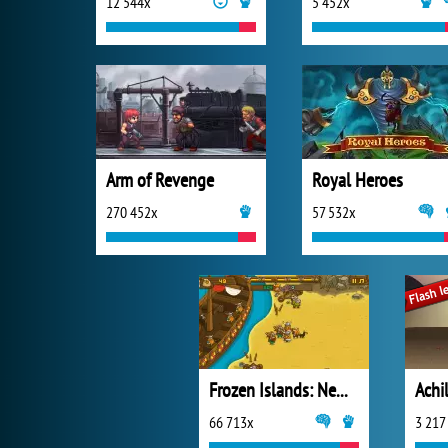
12 544x
5 452x
Arm of Revenge
Royal Heroes
270 452x
57 532x
Frozen Islands: New Horizons
Achi
66 713x
3 217