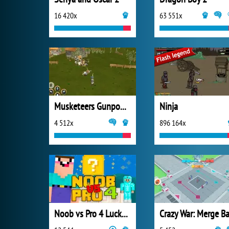
16 420x
63 551x
Musketeers Gunpowder vs Steel
Ninja
4 512x
896 164x
Noob vs Pro 4 Lucky Block