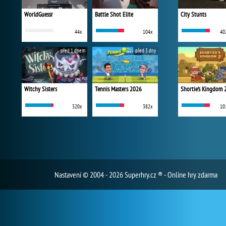
WorldGuessr
Battle Shot Elite
City Stunts
44x
104x
40
před 1 dnem
před 3 dny
Witchy Sisters
Tennis Masters 2026
Shortie's Kingdom 
320x
382x
10
Nastavení
© 2004 - 2026 Superhry.cz ® - Online hry zdarma