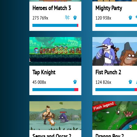
Heroes of Match 3
Mighty Party
273 769x
120 938x
Tap Knight
Fist Punch 2
45 008x
124 826x
Senya and Oscar 2
Dragon Boy 2