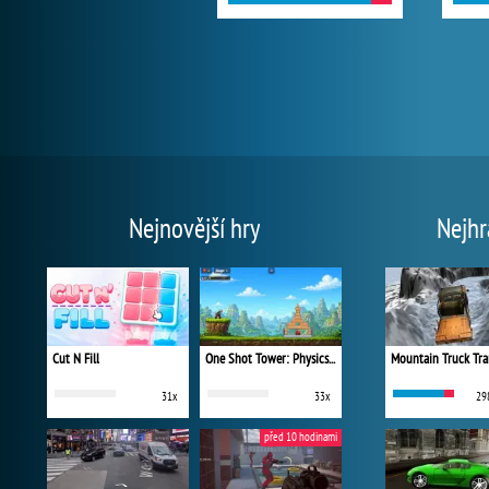
Nejnovější hry
Nejhr
Cut N Fill
One Shot Tower: Physics Destroyer
Mountain Truck Tra
31x
33x
29
před 10 hodinami