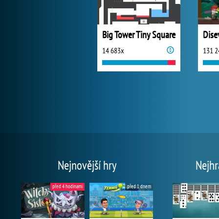
Big Tower Tiny Square
14 683x
131 2
Nejnovější hry
Nejhr
před 4 hodinami
před 1 dnem