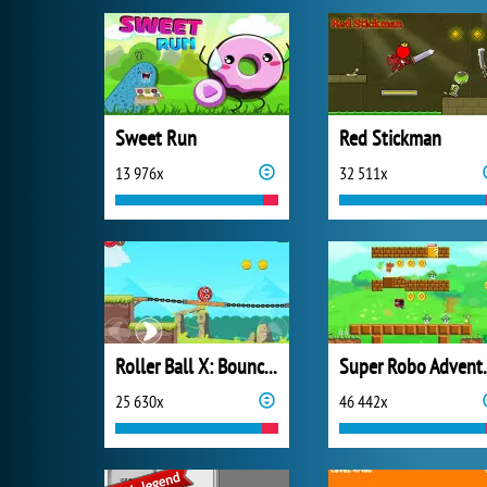
Sweet Run
Red Stickman
13 976x
32 511x
Roller Ball X: Bounce Ball
Super 
25 630x
46 442x