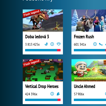
Doba ledová 3
Frozen Rush
3 813 425x
601 341x
Vertical Drop Heroes
Uncle Ahmed
424 396x
57 906x