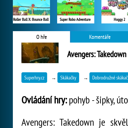
Roller Ball X: Bounce Ball
Super Robo Adventure
Hoggy 2
O hře
Komentáře
Avengers: Takedown
Superhry.cz
→
Skákačky
→
Dobrodružné skákač
Ovládání hry:
pohyb - šipky, úto
Avengers: Takedown je skvěl