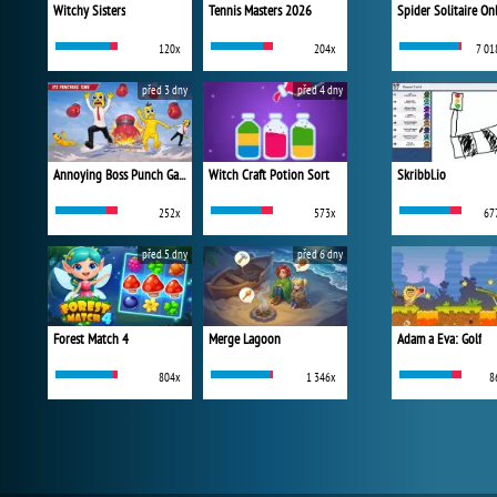
Witchy Sisters
Tennis Masters 2026
Spider Solitaire On
120x
204x
7 01
před 3 dny
před 4 dny
Annoying Boss Punch Game
Witch Craft Potion Sort
Skribbl.io
252x
573x
67
před 5 dny
před 6 dny
Forest Match 4
Merge Lagoon
Adam a Eva: Golf
804x
1 346x
8