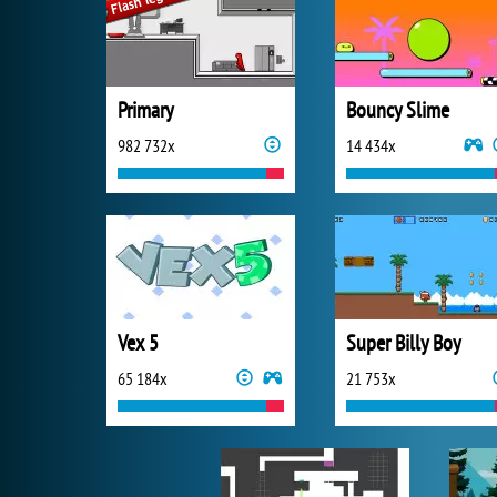
Primary
Bouncy Slime
982 732x
14 434x
Vex 5
Super Billy Boy
65 184x
21 753x