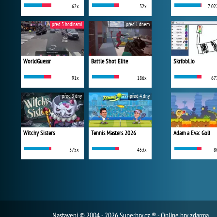
62x
52x
7 02
před 5 hodinami
před 1 dnem
WorldGuessr
Battle Shot Elite
Skribbl.io
91x
186x
67
před 3 dny
před 4 dny
Witchy Sisters
Tennis Masters 2026
Adam a Eva: Golf
375x
453x
8
Nastavení
© 2004 - 2026 Superhry.cz ® - Online hry zdarma