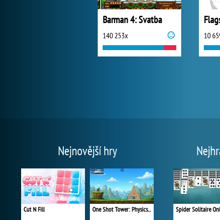
Barman 4: Svatba
Flag
140 253x
10 65
Nejnovější hry
Nejhr
Cut N Fill
One Shot Tower: Physics Destroyer
Spider Solitaire On