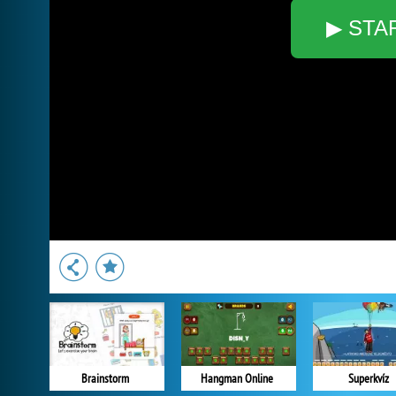
▶ STA
Brainstorm
Hangman Online
Superkvíz