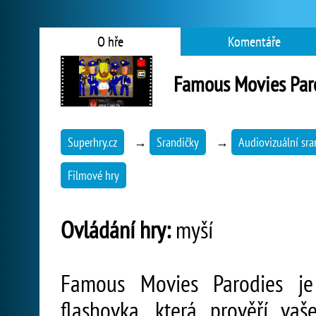
O hře
Komentáře
Famous Movies Par
Superhry.cz
→
Srandičky
→
Audiovizuální sra
Filmové hry
Ovládání hry:
myší
Famous Movies Parodies je
flashovka, která prověří va