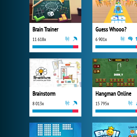
Brain Trainer
Guess Whooo?
11 618x
6 901x
Brainstorm
Hangman Online
8 013x
15 795x