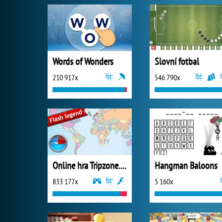
Words of Wonders
Slovní fotbal
210 917x
546 790x
Online hra Tripzone.cz
Hangman Baloons
833 177x
5 160x