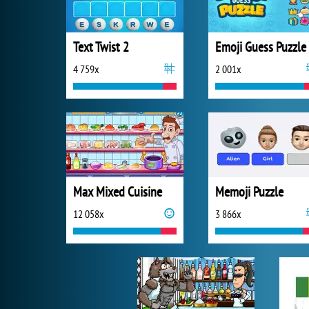
Text Twist 2
Emoji Guess Puzzle
4 759x
2 001x
Max Mixed Cuisine
Memoji Puzzle
12 058x
3 866x