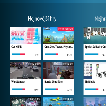
Nejnovější hry
Nejhr
před 9 hodinami
Cut N Fill
One Shot Tower: Physics Destroyer
Spider Solitaire On
94x
147x
7 02
před 1 dnem
před 3 dny
WorldGuessr
Battle Shot Elite
Skribbl.io
215x
271x
67
před 4 dny
před 5 dny