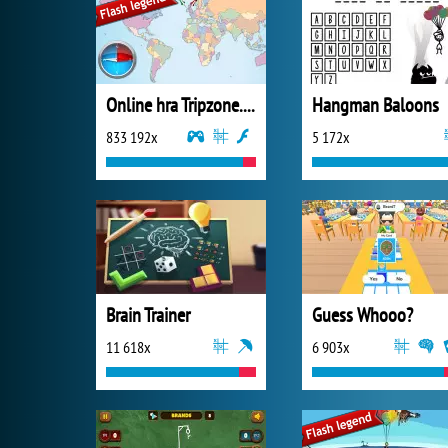
Online hra Tripzone.cz
Hangman Baloons
833 192x
5 172x
Brain Trainer
Guess Whooo?
11 618x
6 903x