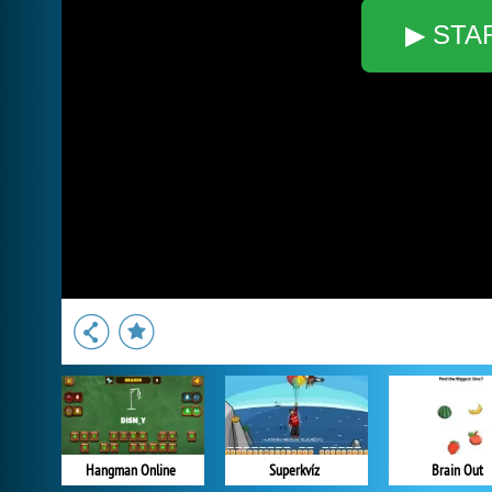
▶ STA
Hangman Online
Superkvíz
Brain Out