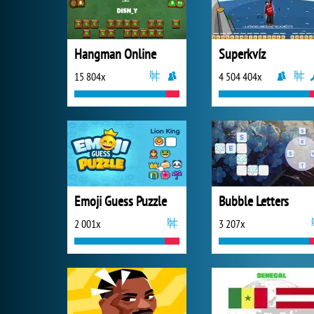
Hangman Online
Superkvíz
15 804x
4 504 404x
Emoji Guess Puzzle
Bubble Letters
2 001x
3 207x