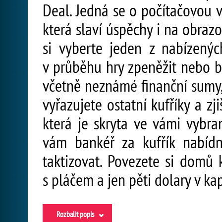
Deal. Jedná se o počítačovou v
která slaví úspěchy i na obraz
si vyberte jeden z nabízený
v průběhu hry zpeněžit nebo b
včetně neznámé finanční sumy, 
vyřazujete ostatní kufříky a zj
která je skryta ve vámi vybr
vám bankéř za kufřík nabídn
taktizovat. Povezete si domů
s pláčem a jen pěti dolary v ka
Rozbalit popis