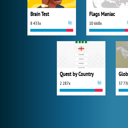
Brain Test
Flags Maniac
8 433x
10 668x
Quest by Country
Glob
2 287x
37 73