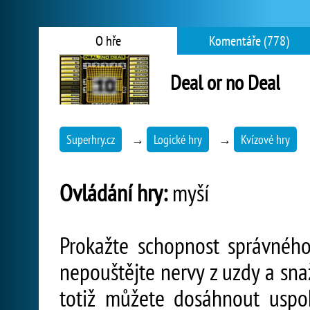
O hře
Komentáře (778)
Deal or no Deal
Superhry.cz
→
Logické hry
→
Kvízové hry
Ovládání hry:
myší
Prokažte schopnost správnéh
nepouštějte nervy z uzdy a sna
totiž můžete dosáhnout uspo