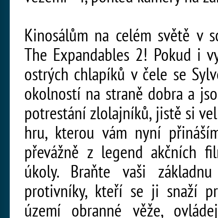
Kinosálům na celém světě v s
The Expandables 2! Pokud i vy
ostrých chlapíků v čele se Sylv
okolností na straně dobra a j
potrestání zlolajníků, jistě si 
hru, kterou vám nyní přináším
převážně z legend akčních fi
úkoly. Braňte vaši základn
protivníky, kteří se ji snaží 
území obranné věže, ovláde