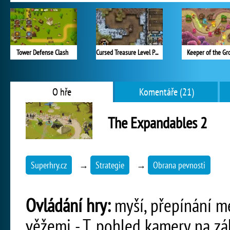
Tower Defense Clash
Cursed Treasure Level Pack
Keeper of the Gr
O hře
Komentáře (21)
The Expandables 2
Superhry.cz
→
Strategie
→
Obrana pevnosti
Ovládání hry:
myší, přepínání me
věžemi - T, pohled kamery na zá