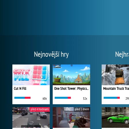
Nejnovější hry
Nejhr
Cut N Fill
One Shot Tower: Physics Destroyer
Mountain Truck Tra
60x
52x
29
před 4 hodinami
před 1 dnem