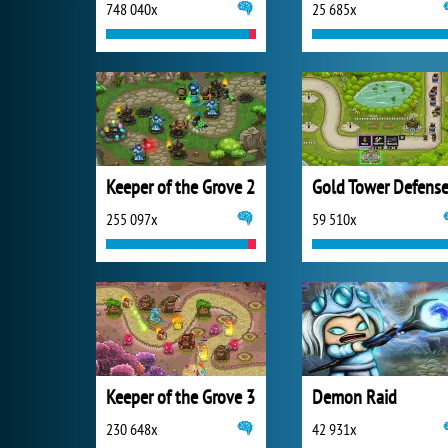
748 040x
25 685x
Keeper of the Grove 2
Gold Tower Defens
255 097x
59 510x
Keeper of the Grove 3
Demon Raid
230 648x
42 931x