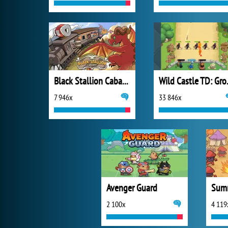
Black Stallion Cabaret
Wild C
7 946x
33 846x
Avenger Guard
Summ
2 100x
4 119