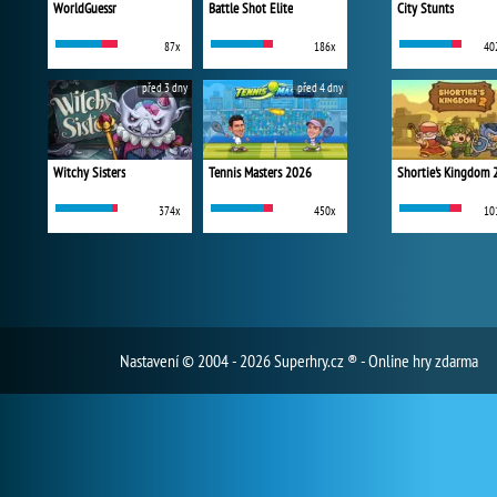
WorldGuessr
Battle Shot Elite
City Stunts
87x
186x
40
před 3 dny
před 4 dny
Witchy Sisters
Tennis Masters 2026
Shortie's Kingdom 
374x
450x
10
Nastavení
© 2004 - 2026 Superhry.cz ® - Online hry zdarma