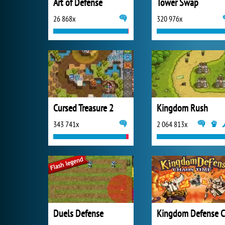
Art of Defense
Tower Swap
26 868x
320 976x
Cursed Treasure 2
Kingdom Rush
343 741x
2 064 813x
Duels Defense