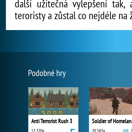
další užitečná vylepšení tak,
teroristy a zůstal co nejdéle na 
Podobné hry
Anti Terrorist Rush 3
Sold
13 370x
20 583x