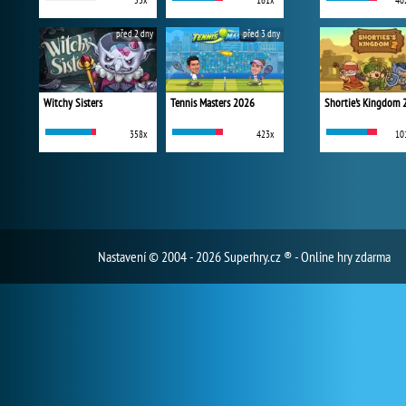
53x
161x
40
před 2 dny
před 3 dny
Witchy Sisters
Tennis Masters 2026
Shortie's Kingdom 
358x
423x
10
Nastavení
© 2004 - 2026 Superhry.cz ® - Online hry zdarma