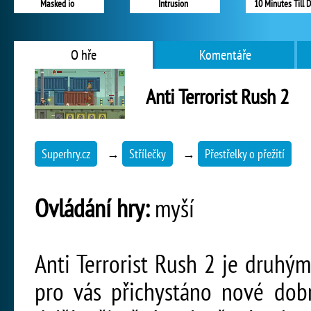
Masked io
Intrusion
10 Minutes Till 
O hře
Komentáře
Anti Terrorist Rush 2
Superhry.cz
→
Střílečky
→
Přestřelky o přežití
Ovládání hry:
myší
Anti Terrorist Rush 2 je druhým 
pro vás přichystáno nové dobr