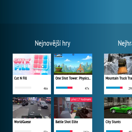
Nejnovější hry
Nejhr
Cut N Fill
One Shot Tower: Physics Destroyer
Mountain Truck Tra
46x
47x
29
před 17 hodinami
WorldGuessr
Battle Shot Elite
City Stunts