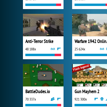
Anti-Terror Strike
Warfar
48 188x
25 624x
BattleDudes.io
Gun Mayhem 2
70 337x
921 300x