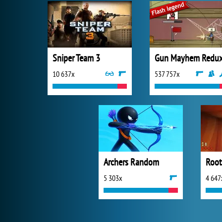
Sniper Team 3
Gun Mayhem Redu
10 637x
537 757x
Archers Random
5 303x
4 647