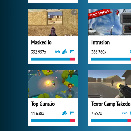
Masked io
Intrusion
352 957x
386 760x
Top Guns.io
Ter
11 638x
7 352x