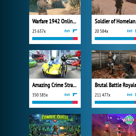
Warfare 1942 Online Shooter
Sold
25 637x
20 584x
Amazing Crime Strange Stickman
Brutal Battle Royal
350 585x
211 477x