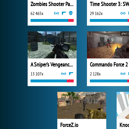
Zombies Shooter Part 1
62 465x
29 162x
před 1
A Sniper’s Vengeance : The Story of Linh
Commando Force 2
13 107x
2 128x
ForceZ.io
Knoc