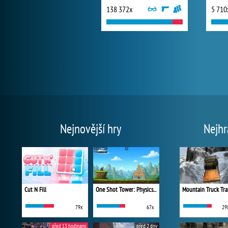
138 372x
5 710
Nejnovější hry
Nejhr
Cut N Fill
One Shot Tower: Physics Destroyer
Mountain Truck Tra
79x
67x
29
před 13 hodinami
před 2 dny