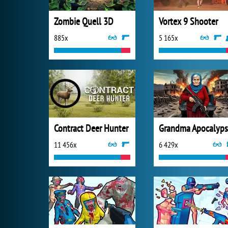
Zombie Quell 3D
Vortex 9 Shooter
885x
5 165x
Contract Deer Hunter
Grandma Apocalyps
11 456x
6 429x