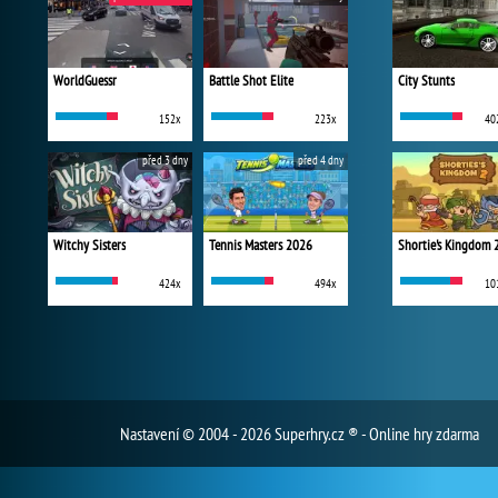
WorldGuessr
Battle Shot Elite
City Stunts
152x
223x
40
před 3 dny
před 4 dny
Witchy Sisters
Tennis Masters 2026
Shortie's Kingdom 
424x
494x
10
Nastavení
© 2004 - 2026 Superhry.cz ® - Online hry zdarma