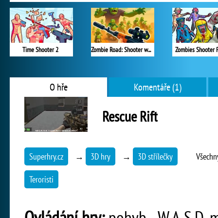
Time Shooter 2
Zombie Road: Shooter with Destruction
Zombies Shooter P
O hře
Komentáře (1)
Rescue Rift
Superhry.cz
→
3D hry
→
3D střílečky
Všechn
Teroristi
Ovládání hry:
pohyb - W,A,S,D, m