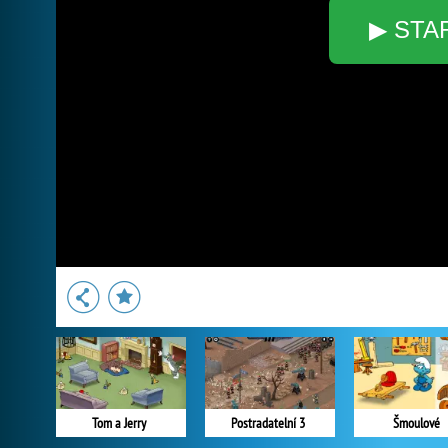
▶ STA
Tom a Jerry
Postradatelní 3
Šmoulové