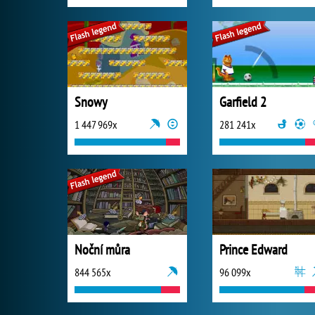
Snowy
Garfield 2
1 447 969x
281 241x
Noční můra
Prince Edward
844 565x
96 099x