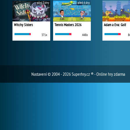
před 3 dny
před 4 dny
Witchy Sisters
Tennis Masters 2026
Adam a Eva: Golf
371x
448x
8
Nastavení
© 2004 - 2026 Superhry.cz ® - Online hry zdarma