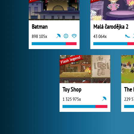
Batman
Malá čarodějka 2
898 105x
43 064x
Toy Shop
The 
1 325 975x
229 5