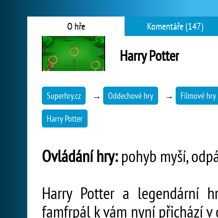
O hře
Komentáře (147)
Harry Potter
Superhry.cz
→
Oddechové hry
→
Filmové hry
Harry Potter
Ovládání hry:
pohyb myší, odpá
Harry Potter a legendární hr
famfrpál k vám nyní přichází v