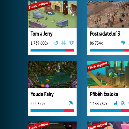
Tom a Jerry
Postradatelní 3
1 739 600x
86 734x
Youda Fairy
Příběh žraloka
555 359x
1 133 782x