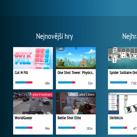
Nejnovější hry
Nejhr
Cut N Fill
One Shot Tower: Physics Destroyer
Spider Solitaire On
60x
52x
7 02
před 4 hodinami
před 1 dnem
WorldGuessr
Battle Shot Elite
Skribbl.io
84x
181x
67