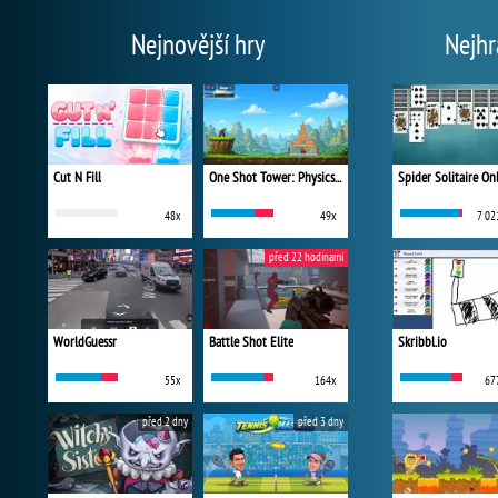
Nejnovější hry
Nejhr
Cut N Fill
One Shot Tower: Physics Destroyer
Spider Solitaire On
48x
49x
7 02
před 22 hodinami
WorldGuessr
Battle Shot Elite
Skribbl.io
55x
164x
67
před 2 dny
před 3 dny