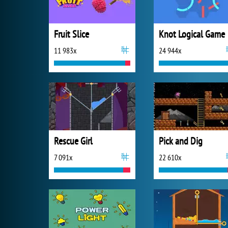
Fruit Slice
Knot Logical Game
11 983x
24 944x
Rescue Girl
Pick and Dig
7 091x
22 610x