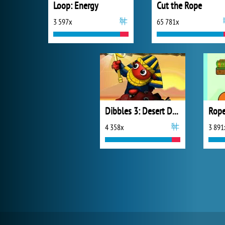
Loop: Energy
Cut the Rope
3 597x
65 781x
Dibbles 3: Desert Despair
Rope
4 358x
3 891