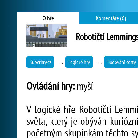
O hře
Komentáře (6)
Robotičtí Lemming
Superhry.cz
→
Logické hry
→
Budování cesty
Ovládání hry:
myší
V logické hře Robotičtí Lemm
světa, který je obýván kuriózn
početným skupinkám těchto sym