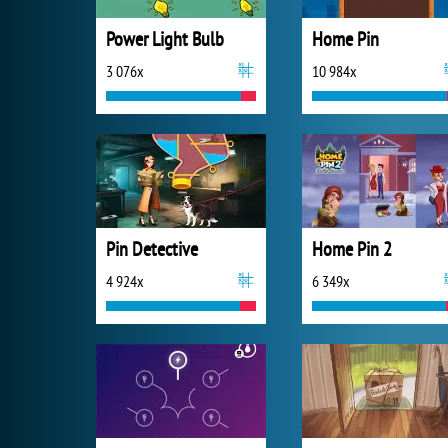
Power Light Bulb
Home Pin
3 076x
10 984x
Pin Detective
Home Pin 2
4 924x
6 349x