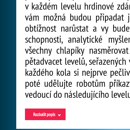
v každém levelu hrdinové zdár
vám možná budou připadat j
obtížnost narůstat a vy bud
schopnosti, analytické myšl
všechny chlapíky nasměrovat
pětadvacet levelů, seřazených 
každého kola si nejprve pečliv
poté udělujte robotům příkaz
vedoucí do následujícího level
Rozbalit popis