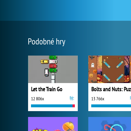
Podobné hry
Let the Train Go
B
12 806x
13 766x