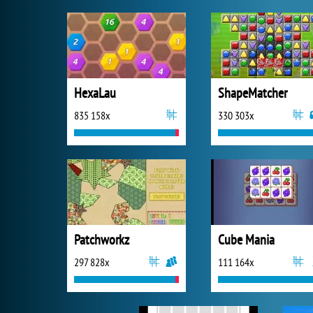
HexaLau
ShapeMatcher
835 158x
330 303x
Patchworkz
Cube Mania
297 828x
111 164x