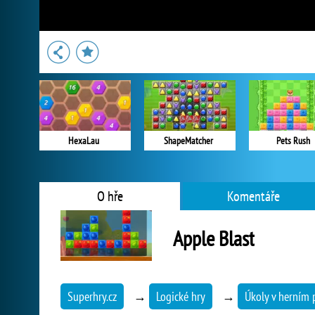
HexaLau
ShapeMatcher
Pets Rush
O hře
Komentáře
Apple Blast
Superhry.cz
→
Logické hry
→
Úkoly v herním 