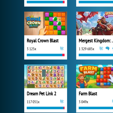
Royal Crown Blast
Mergest King
3 125x
1 329 685x
Dream Pet Link 2
Farm Blast
117 051x
3 049x