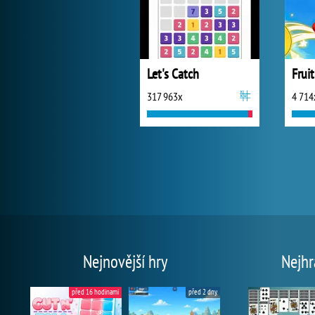
Let's Catch
Fruit
317 963x
4 714
Nejnovější hry
Nejhr
před 16 hodinami
před 2 dny