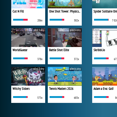
Cut N Fill
One Shot Tower: Physics Destroyer
Spider Solitaire On
206x
302x
7 02
před 3 dny
před 4 dny
WorldGuessr
Battle Shot Elite
Skribbl.io
378x
372x
67
před 5 dny
před 6 dny
Witchy Sisters
Tennis Masters 2026
Adam a Eva: Golf
573x
683x
8