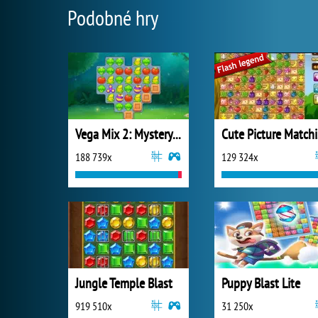
Podobné hry
Vega Mix 2: Mystery of Island
C
188 739x
129 324x
Jungle Temple Blast
Puppy Blast Lite
919 510x
31 250x