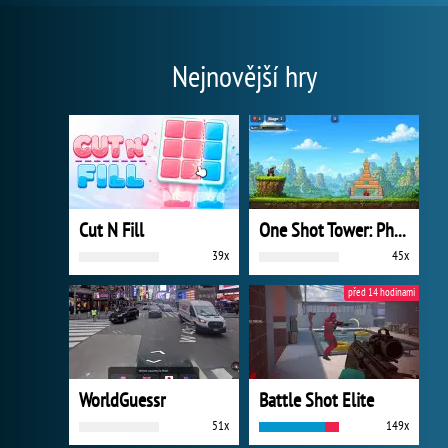
Nejnovější hry
Cut N Fill
One Shot Tower: Physics Destroyer
39x
45x
před 14 hodinami
WorldGuessr
Battle Shot Elite
51x
149x