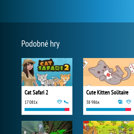
Podobné hry
Cat Safari 2
Cute Kitten Solitaire
17 081x
38 986x