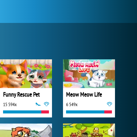
Funny Rescue Pet
Meow Meow Life
15 594x
6 549x