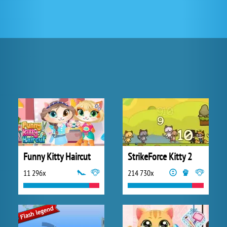
Funny Kitty Haircut
StrikeForce Kitty 2
11 296x
214 730x