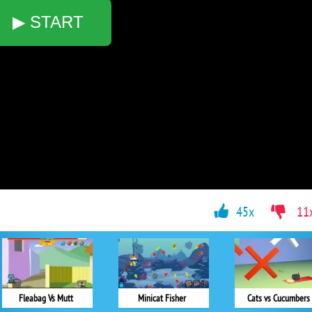
▶ START
45x
11
Fleabag Vs Mutt
Minicat Fisher
Cats vs Cucumbers