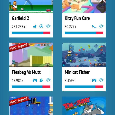
Garfield 2
Kitty Fun Care
281 233x
30 277x
Fleabag Vs Mutt
Minicat Fisher
58 985x
3 359x