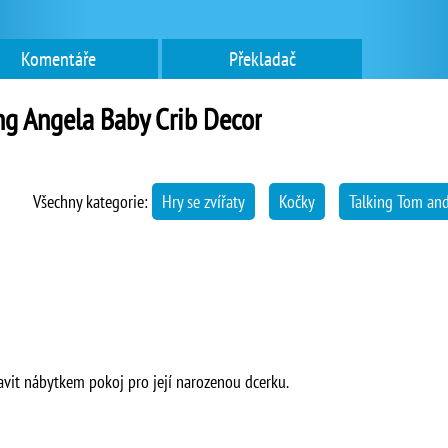
Komentáře
Překladač
ng Angela Baby Crib Decor
Všechny kategorie:
Hry se zvířaty
Kočky
Talking Tom an
vit nábytkem pokoj pro její narozenou dcerku.