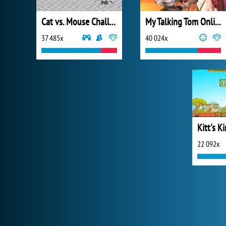
Cat vs. Mouse Challenge
My Talking Tom Online
37 485x
40 024x
Kitt's 
22 092x