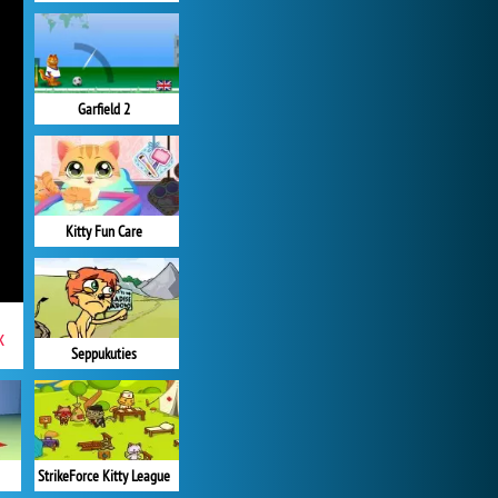
Garfield 2
Kitty Fun Care
x
Seppukuties
StrikeForce Kitty League