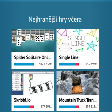
Nejhranější hry včera
Spider Solitaire Online
Single Line
7 021 335x
136 593x
Skribbl.io
Mountain Truck Transport
677 206x
298 113x