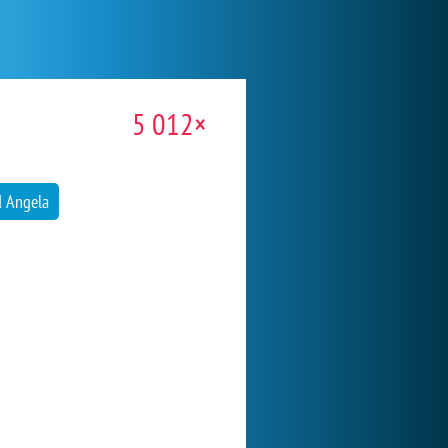
5 012×
d Angela