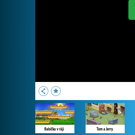
Babička v ráji
Tom a Jerry