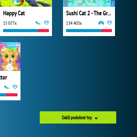
Happy Cat
Sushi Cat 2 - The Great Purrade
15 077x
134 403x
ctor
Další podobné hry