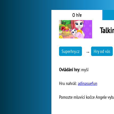
O hře
Talki
Superhry.cz
→
Hry od vás
Ovládání hry:
myší
Hru nahrál:
adinasuefun
Pomozte mluvící kočce Angele vyba