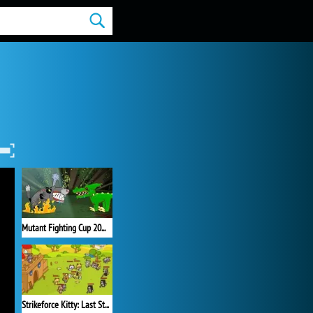
Mutant Fighting Cup 2016
Strikeforce Kitty: Last Stand