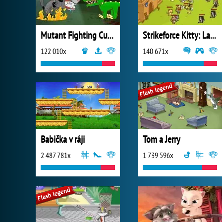
Mutant Fighting Cup 2016
Strikeforce Kitty: Last Stand
122 010x
140 671x
Babička v ráji
Tom a Jerry
2 487 781x
1 739 596x