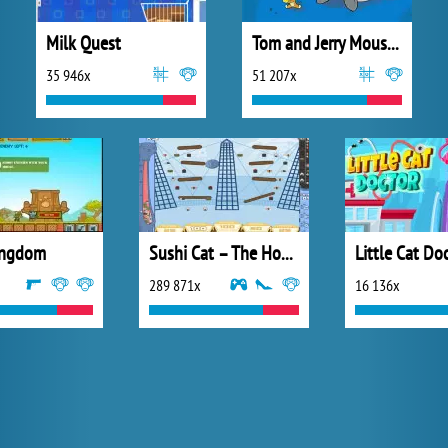
Milk Quest
Tom and Jerry Mouse Maze
35 946x
51 207x
Kingdom
Sushi Cat – The Honeymoon
Little Cat Do
289 871x
16 136x