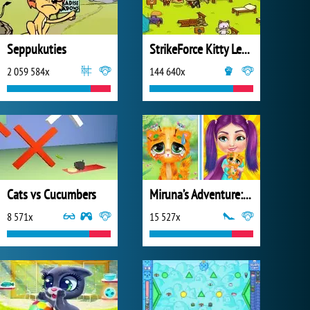
Seppukuties
StrikeForce Kitty League
2 059 584x
144 640x
Cats vs Cucumbers
Miruna’s Adventure: Vet
8 571x
15 527x