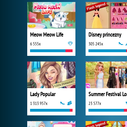
Meow Meow Life
Disney princezny
6 555x
305 245x
Lady Popular
S
1 313 957x
23 577x