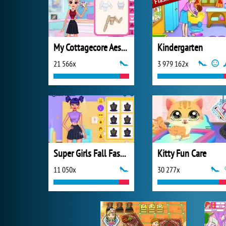
My Cottagecore Aesthetic Look
Kindergarten
21 566x
3 979 162x
Super Girls Fall Fashion Trends
Kitty Fun Care
11 050x
30 277x