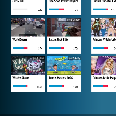
Cut N Fill
One Shot Tower: Physics Destroyer
Bubble Shooter Ex
49x
50x
5 52
před 1 dnem
WorldGuessr
Battle Shot Elite
57x
170x
3
před 3 dny
před 4 dny
Witchy Sisters
Tennis Masters 2026
Princess Bride Mag
361x
435x
1