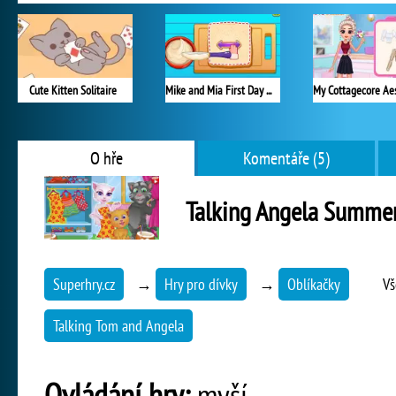
Cute Kitten Solitaire
Mike and Mia First Day at School
O hře
Komentáře (5)
Talking Angela Summer
Superhry.cz
→
Hry pro dívky
→
Oblíkačky
Vš
Talking Tom and Angela
Ovládání hry:
myší