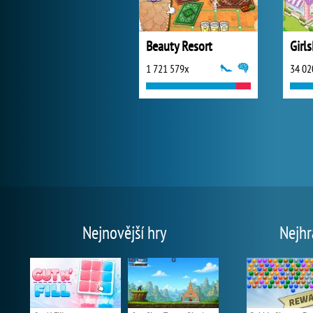
Beauty Resort
Girls
1 721 579x
34 02
Nejnovější hry
Nejhr