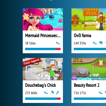
Mermaid Princesses: Underwater Games
Ovčí farma
38 566x
149 359x
Douchebag's Chick
Beauty Resort 2
233 468x
716 175x