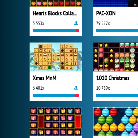
Hearts Blocks Collapse
PAC-XON
5 553x
79 527x
Xmas MnM
1010 Christmas
6 401x
10 789x