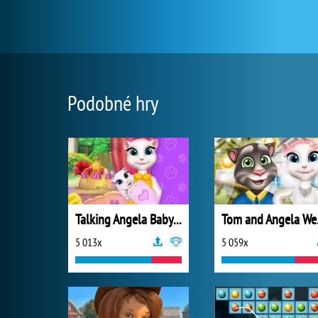
Podobné hry
Talking Angela Baby Crib Decor
Tom 
5 013x
5 059x