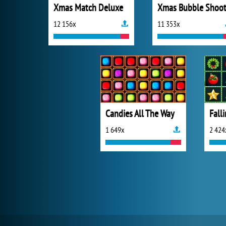
Xmas Match Deluxe
Xmas Bubble Shoot
12 156x
11 353x
Candies All The Way
1 649x
2 424