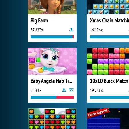
Big Farm
Xmas Chain Matchi
37 123x
16 176x
Baby Angela Nap Time
10x10 Block Match
8 811x
19 748x