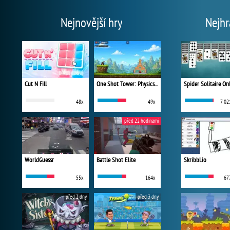
Nejnovější hry
Nejhr
Cut N Fill
One Shot Tower: Physics Destroyer
Spider Solitaire On
48x
49x
7 02
před 22 hodinami
WorldGuessr
Battle Shot Elite
Skribbl.io
55x
164x
67
před 2 dny
před 3 dny