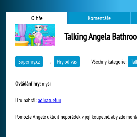
O hře
Komentáře
Talking Angela Bathro
Superhry.cz
→
Hry od vás
Všechny kategorie:
Ta
Ovládání hry:
myší
Hru nahrál:
adinasuefun
Pomozte Angele uklidit nepořádek v její koupelně, aby zde moh