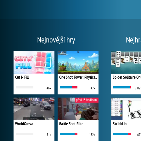
Nejnovější hry
Nejhr
Cut N Fill
One Shot Tower: Physics Destroyer
Spider Solitaire On
46x
47x
7 02
před 15 hodinami
WorldGuessr
Battle Shot Elite
Skribbl.io
51x
152x
67