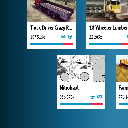
Truck Driver Crazy Road
107 516x
22 285x
Nitrohaul
Farm
956 578x
776 1