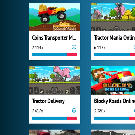
Coins Transporter Monster Truck
Tractor Mania Onlin
2 114x
6 112x
Tractor Delivery
Blocky Roads Onlin
7 417x
3 380x