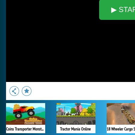
▶ STA
Coins Transporter Monster Truck
Tractor Mania Online