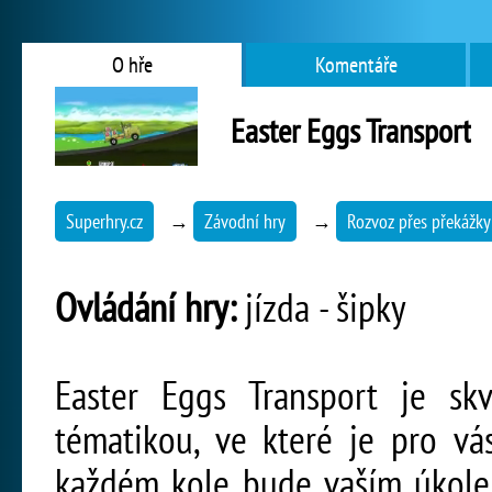
O hře
Komentáře
Easter Eggs Transport
Superhry.cz
→
Závodní hry
→
Rozvoz přes překážky
Ovládání hry:
jízda - šipky
Easter Eggs Transport je skv
tématikou, ve které je pro vá
každém kole bude vaším úkole