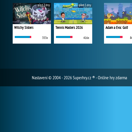
před 2 dny
před 3 dny
Witchy Sisters
Tennis Masters 2026
Adam a Eva: Golf
353x
416x
8
Nastavení
© 2004 - 2026 Superhry.cz ® - Online hry zdarma