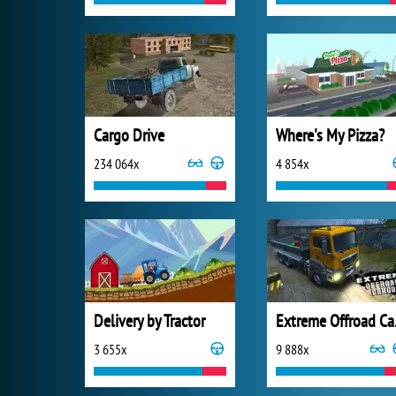
Cargo Drive
Where's My Pizza?
234 064x
4 854x
Delivery by Tractor
Ext
3 655x
9 888x