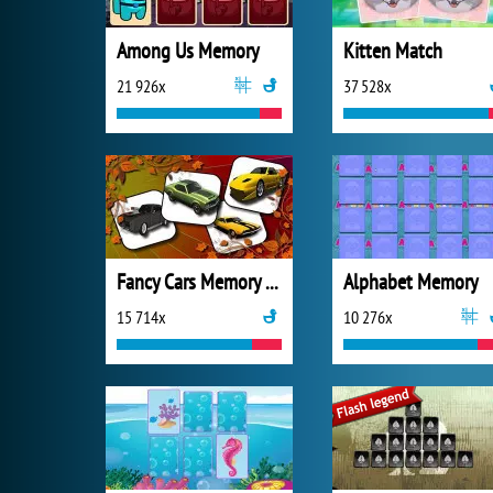
Among Us Memory
Kitten Match
21 926x
37 528x
Fancy Cars Memory Match
Alphabet Memory
15 714x
10 276x