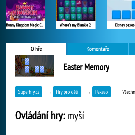
Bunny Kingdom Magic Cards
Where's my Blankie 2
Disney pexes
O hře
Komentáře
Easter Memory
Superhry.cz
→
Hry pro děti
→
Pexeso
Všechn
Ovládání hry:
myší