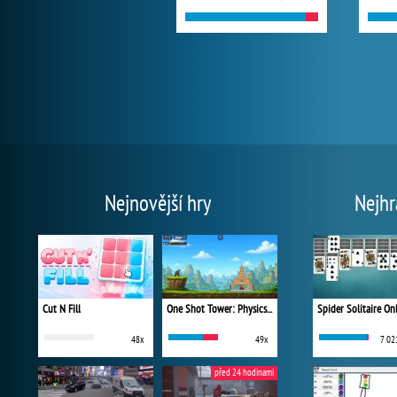
Nejnovější hry
Nejhr
Cut N Fill
One Shot Tower: Physics Destroyer
Spider Solitaire On
48x
49x
7 02
před 24 hodinami