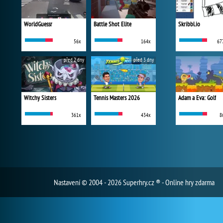
WorldGuessr
Battle Shot Elite
Skribbl.io
56x
164x
67
před 2 dny
před 3 dny
Witchy Sisters
Tennis Masters 2026
Adam a Eva: Golf
361x
434x
8
Nastavení
© 2004 - 2026 Superhry.cz ® - Online hry zdarma