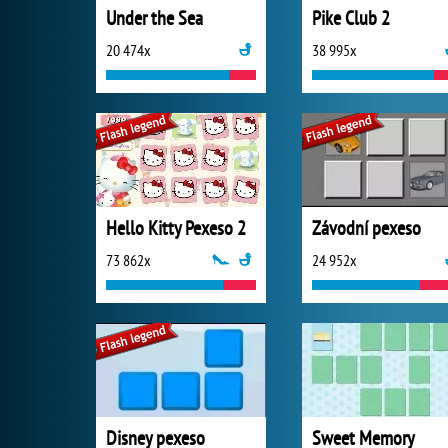
Under the Sea
Pike Club 2
20 474x
38 995x
Hello Kitty Pexeso 2
Závodní pexeso
73 862x
24 952x
Disney pexeso
Sweet Memory