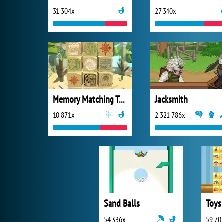
31 304x
27 340x
Memory Matching Temple Game
Jacksmith
10 871x
2 321 786x
Sand Balls
54 336x
59 70