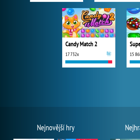
Candy Match 2
Supe
17 732x
15 86
Nejnovější hry
Nejhr