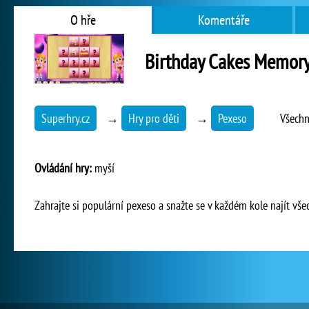
O hře
Komentáře
Birthday Cakes Memor
Superhry.cz
→
Hry pro děti
→
Pexeso
Všechn
Ovládání hry:
myší
Zahrajte si populární pexeso a snažte se v každém kole najít vš