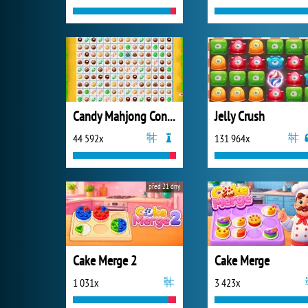
Candy Mahjong Connect
Jelly Crush
44 592x
131 964x
před 21 dny
Cake Merge 2
Cake Merge
1 031x
3 423x