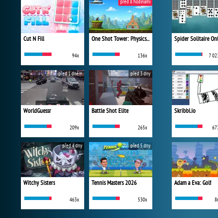
před 8 hodinami
Cut N Fill
One Shot Tower: Physics Destroyer
Spider Solitaire On
94x
136x
7 02
před 1 dnem
před 3 dny
WorldGuessr
Battle Shot Elite
Skribbl.io
209x
265x
67
před 4 dny
před 5 dny
Witchy Sisters
Tennis Masters 2026
Adam a Eva: Golf
463x
530x
8