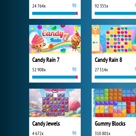
24 764x
92 355x
Candy Rain 7
Candy Rain 8
52 908x
27 514x
Candy Jewels
Gummy Blocks
4 672x
310 801x