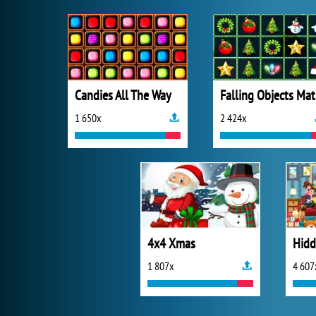
Candies All The Way
F
1 650x
2 424x
4x4 Xmas
Hidd
1 807x
4 607