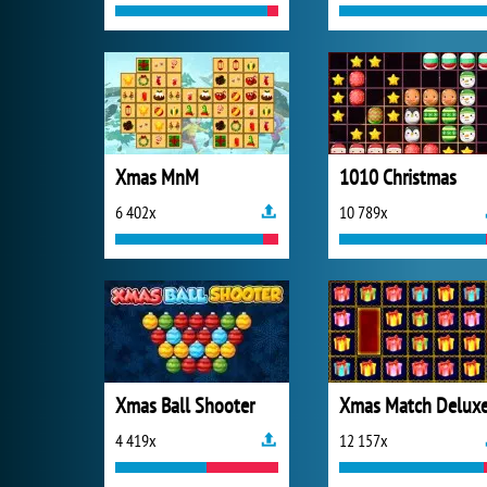
Xmas MnM
1010 Christmas
6 402x
10 789x
Xmas Ball Shooter
Xmas Match Delux
4 419x
12 157x