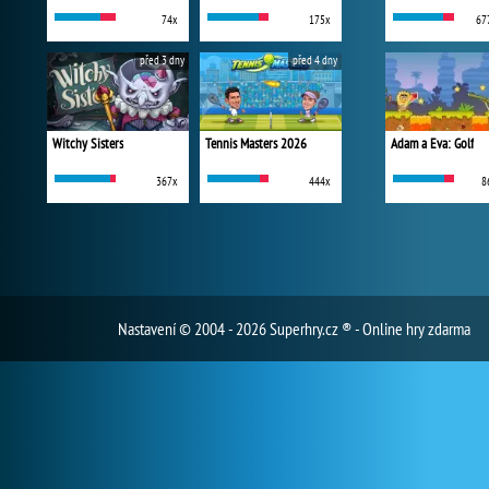
74x
175x
67
před 3 dny
před 4 dny
Witchy Sisters
Tennis Masters 2026
Adam a Eva: Golf
367x
444x
8
Nastavení
© 2004 - 2026 Superhry.cz ® - Online hry zdarma