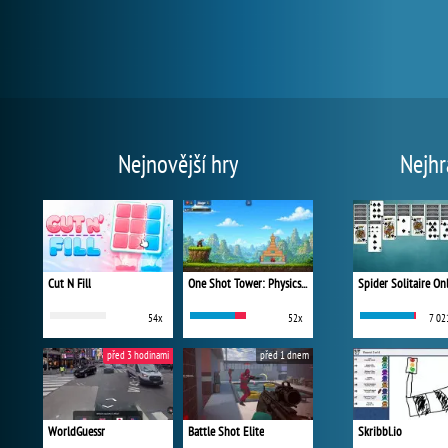
Nejnovější hry
Nejhr
Cut N Fill
One Shot Tower: Physics Destroyer
Spider Solitaire On
54x
52x
7 02
před 3 hodinami
před 1 dnem
WorldGuessr
Battle Shot Elite
Skribbl.io