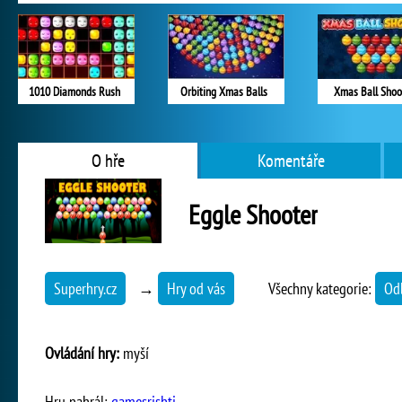
1010 Diamonds Rush
Orbiting Xmas Balls
Xmas Ball Shoo
O hře
Komentáře
Eggle Shooter
Superhry.cz
→
Hry od vás
Všechny kategorie:
Od
Ovládání hry:
myší
Hru nahrál:
gamesrishti