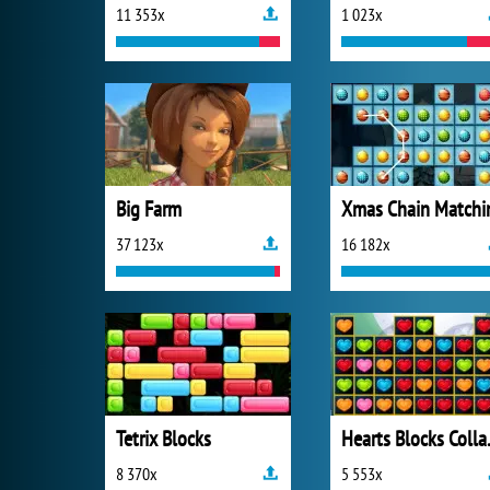
11 353x
1 023x
Big Farm
Xmas Chain Matchi
37 123x
16 182x
Tetrix Blocks
Heart
8 370x
5 553x