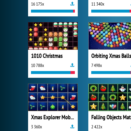
16 175x
11 340x
1010 Christmas
Orbiting Xmas Ball
10 788x
7 498x
Xmas Explorer Mobile
F
3 360x
2 422x