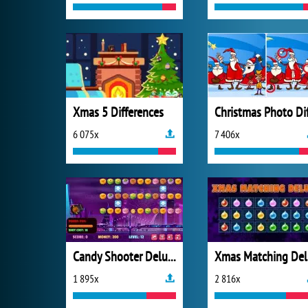
Xmas 5 Differences
6 075x
7 406x
Candy Shooter Deluxe
X
1 895x
2 816x