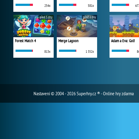
254x
581x
67
před 5 dny
před 6 dny
Forest Match 4
Merge Lagoon
Adam a Eva: Golf
813x
1 352x
8
Nastavení
© 2004 - 2026 Superhry.cz ® - Online hry zdarma