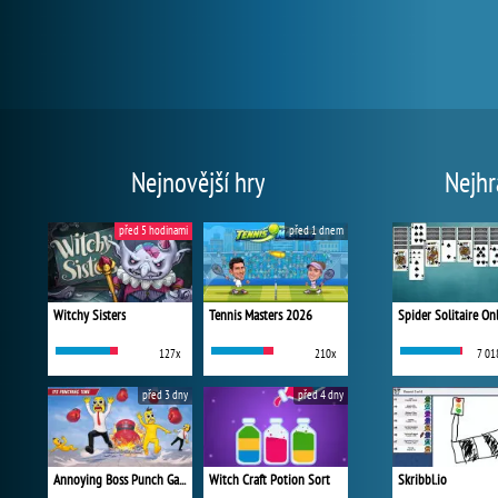
Nejnovější hry
Nejhr
před 5 hodinami
před 1 dnem
Witchy Sisters
Tennis Masters 2026
Spider Solitaire On
127x
210x
7 01
před 3 dny
před 4 dny
Annoying Boss Punch Game
Witch Craft Potion Sort
Skribbl.io