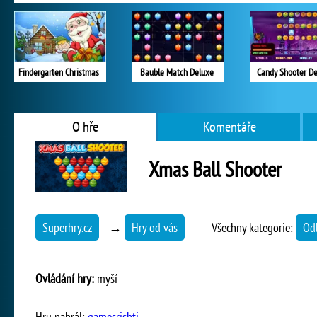
Findergarten Christmas
Bauble Match Deluxe
Candy Shooter D
O hře
Komentáře
Xmas Ball Shooter
Superhry.cz
→
Hry od vás
Všechny kategorie:
Od
Ovládání hry:
myší
Hru nahrál:
gamesrishti