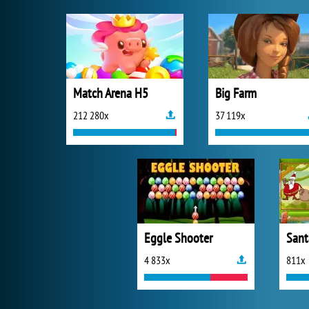
Match Arena H5
Big Farm
212 280x
37 119x
Eggle Shooter
Sant
4 833x
811x