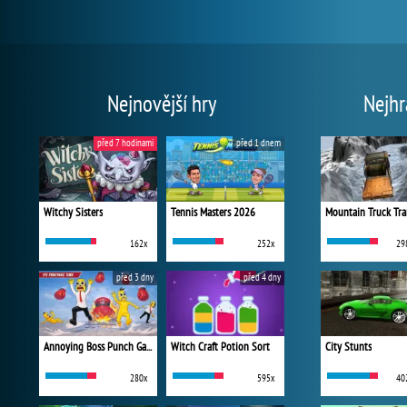
Nejnovější hry
Nejhr
před 7 hodinami
před 1 dnem
Witchy Sisters
Tennis Masters 2026
Mountain Truck Tra
162x
252x
29
před 3 dny
před 4 dny
Annoying Boss Punch Game
Witch Craft Potion Sort
City Stunts
280x
595x
40