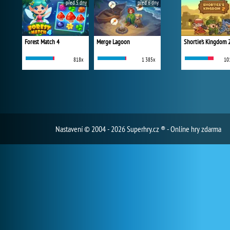
před 5 dny
před 6 dny
Forest Match 4
Merge Lagoon
Shortie's Kingdom 
818x
1 385x
10
Nastavení
© 2004 - 2026 Superhry.cz ® - Online hry zdarma