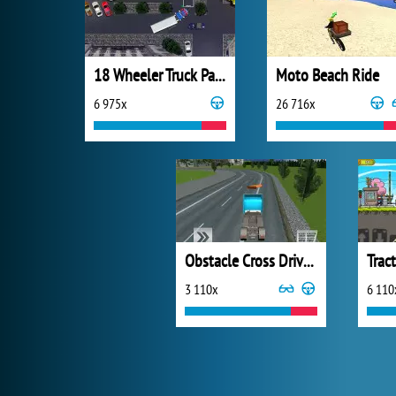
18 Wheeler Truck Parking
Moto Beach Ride
6 975x
26 716x
Obstacle Cross Drive Simulator
Trac
3 110x
6 110