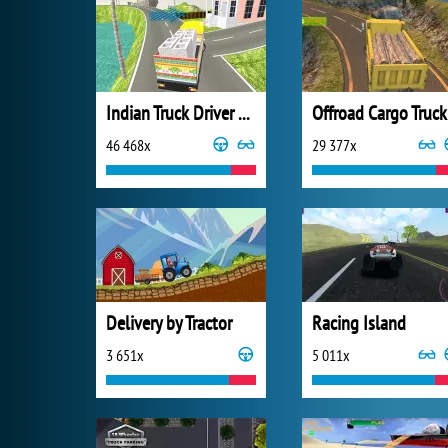
Indian Truck Driver Cargo Duty Delivery
Offroad Cargo Truck
46 468x
29 377x
Delivery by Tractor
Racing Island
3 651x
5 011x