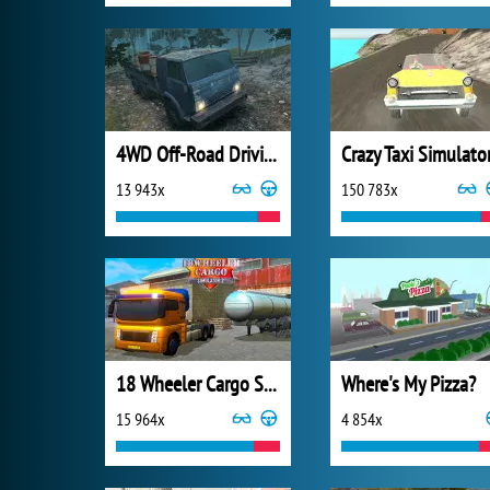
4WD Off-Road Driving Sim
Crazy Taxi Simulato
13 943x
150 783x
18 Wheeler Cargo Simulator 2
Where's My Pizza?
15 964x
4 854x