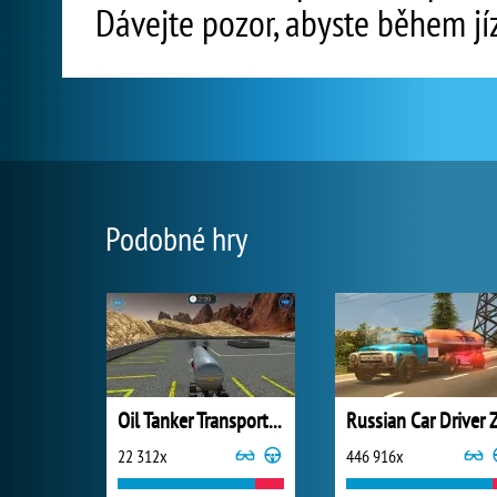
Dávejte pozor, abyste během jí
Podobné hry
Oil Tanker Transporter Truck
22 312x
446 916x