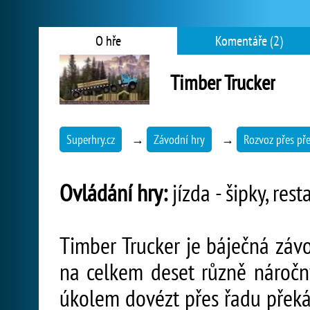
O hře
Komentáře (2)
Timber Trucker
Superhry.cz
→
Závodní hry
→
Rozvoz přes př
Ovládání hry:
jízda - šipky, rest
Timber Trucker je báječná závo
na celkem deset různě náročn
úkolem dovézt přes řadu překá