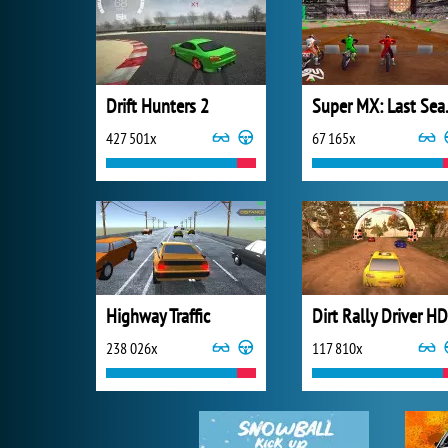
Drift Hunters 2
Super
427 501x
67 165x
Highway Traffic
Dirt Rally Driver HD
238 026x
117 810x