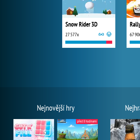
Snow Rider 3D
Rall
27 577x
67 90
Nejnovější hry
Nejhr
před 8 hodinami