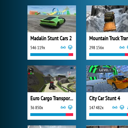
Madalin Stunt Cars 2
546 119x
298 156x
Euro Cargo Transporter Truck Driver Simulator 2019
City Car Stunt 4
36 850x
147 482x