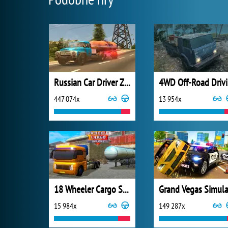
Russian Car Driver ZIL 130
4W
447 074x
13 954x
18 Wheeler Cargo Simulator 2
15 984x
149 287x