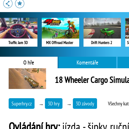
Traffic Jam 3D
MX Offroad Master
Drift Hunters 2
S
O hře
Komentáře
18 Wheeler Cargo Simula
Superhry.cz
→
3D hry
→
3D závody
Všechny kat
Ovládání hry:
jízda - šipky, ruč