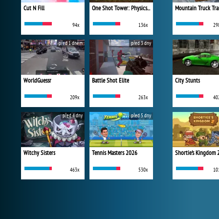
Cut N Fill
One Shot Tower: Physics Destroyer
Mountain Truck Tra
94x
136x
29
před 1 dnem
před 3 dny
WorldGuessr
Battle Shot Elite
City Stunts
209x
263x
40
před 4 dny
před 5 dny
Witchy Sisters
Tennis Masters 2026
Shortie's Kingdom 
463x
530x
10