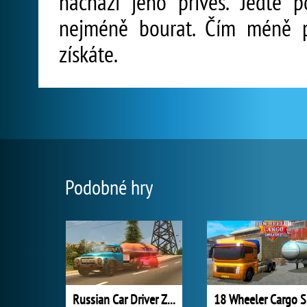
nachází jeho přívěs. Jeďte 
nejméně bourat. Čím méně p
získáte.
Podobné hry
Russian Car Driver ZIL 130
18