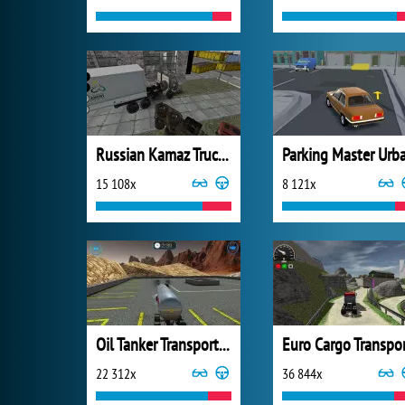
Russian Kamaz Truck Driver
15 108x
8 121x
Oil Tanker Transporter Truck
22 312x
36 844x