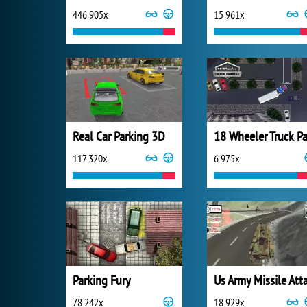
446 905x
15 961x
Real Car Parking 3D
117 320x
6 975x
Parking Fury
78 242x
18 929x