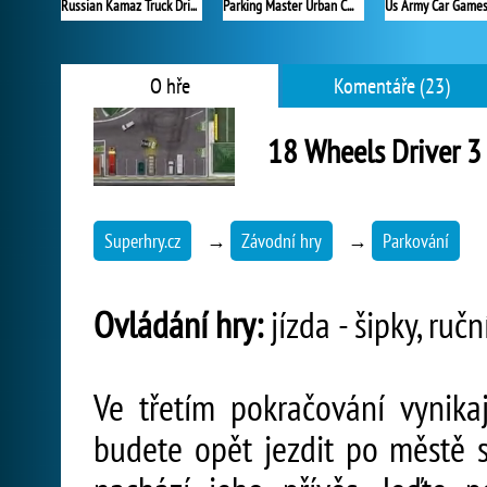
Russian Kamaz Truck Driver
Parking Master Urban Challenges
O hře
Komentáře (23)
18 Wheels Driver 3
Superhry.cz
→
Závodní hry
→
Parkování
Ovládání hry:
jízda - šipky, ruč
Ve třetím pokračování vynika
budete opět jezdit po městě 