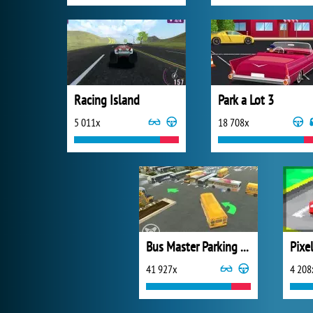
Racing Island
Park a Lot 3
5 011x
18 708x
Bus Master Parking 3D
Pixe
41 927x
4 208