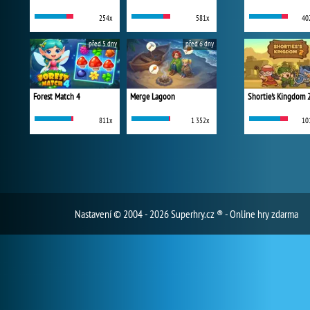
254x
581x
40
před 5 dny
před 6 dny
Forest Match 4
Merge Lagoon
Shortie's Kingdom 
811x
1 352x
10
Nastavení
© 2004 - 2026 Superhry.cz ® - Online hry zdarma