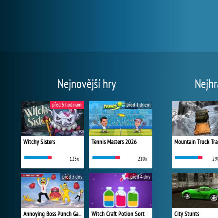
Nejnovější hry
Nejhr
před 5 hodinami
před 1 dnem
Witchy Sisters
Tennis Masters 2026
Mountain Truck Tra
125x
210x
29
před 3 dny
před 4 dny
Annoying Boss Punch Game
Witch Craft Potion Sort
City Stunts