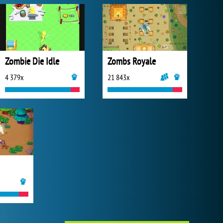
Zombie Die Idle
Zombs Royale
4 379x
21 843x