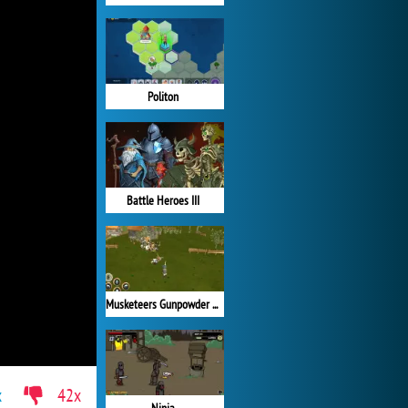
Politon
Battle Heroes III
Musketeers Gunpowder vs Steel
x
42x