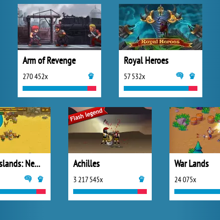
Arm of Revenge
Royal Heroes
270 452x
57 532x
Frozen Islands: New Horizons
Achilles
War Lands
3 217 545x
24 075x