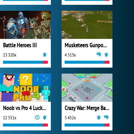
Battle Heroes III
Musketeers Gunpowder vs Steel
13 320x
4 513x
Noob vs Pro 4 Lucky Block
Crazy War: Merge Battle
12 551x
5 452x