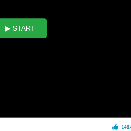
▶ START
148