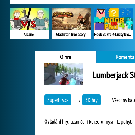
Arcane
Gladiator True Story
Noob vs Pro 4 Lucky Block
O hře
Komentá
Lumberjack S
Superhry.cz
→
3D hry
Všechny kat
Ovládání hry:
uzamčení kurzoru myši - L, pohyb - W,