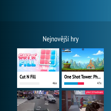
Nejnovější hry
Cut N Fill
One Shot Tower: Physics Destroyer
46x
47x
před 18 hodinami