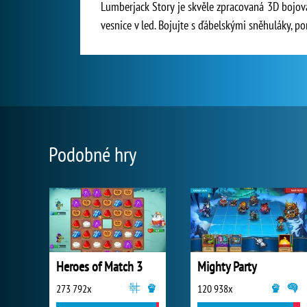
Lumberjack Story je skvěle zpracovaná 3D bojová
vesnice v led. Bojujte s ďábelskými sněhuláky, p
Podobné hry
Heroes of Match 3
Mighty Party
273 792x
120 938x