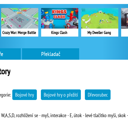
Crazy War: Merge Battle
Kings Clash
My Dweller Gang
ře
Překladač
tory
egorie:
Bojové hry
Bojové hry o přežití
Dřevorubec
A,S,D, rozhlížení se - myš, interakce - E, útok - levé tlačítko myši, skok -