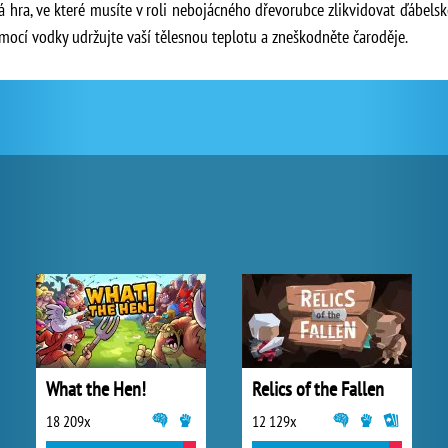
 hra, ve které musíte v roli nebojácného dřevorubce zlikvidovat ďábelsk
omocí vodky udržujte vaší tělesnou teplotu a zneškodněte čaroděje.
What the Hen!
Relics of the Fallen
18 209x
12 129x