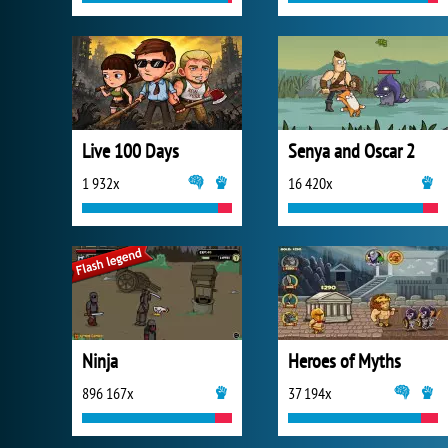
Live 100 Days
Senya and Oscar 2
1 932x
16 420x
Ninja
Heroes of Myths
896 167x
37 194x