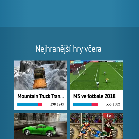
Nejhranější hry včera
Mountain Truck Transport
MS ve fotbale 2018
298 124x
333 150x