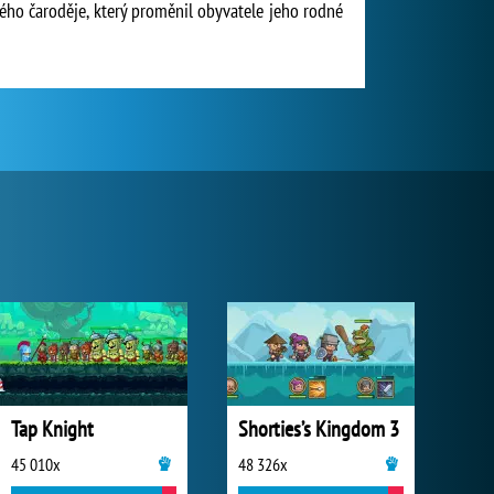
ého čaroděje, který proměnil obyvatele jeho rodné
Tap Knight
Shorties’s Kingdom 3
45 010x
48 326x