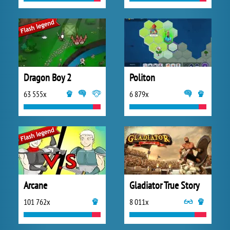
Dragon Boy 2
Politon
63 555x
6 879x
Arcane
Gladiator True Story
101 762x
8 011x