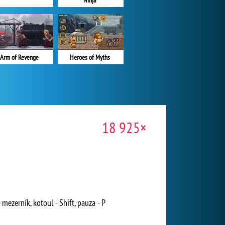
Ninja
Arm of Revenge
Heroes of Myths
18 925×
 mezerník, kotoul - Shift, pauza - P