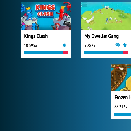
Kings Clash
My Dweller Gang
10 595x
5 282x
66 713x