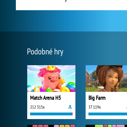
Podobné hry
Match Arena H5
Big Farm
212 315x
37 119x