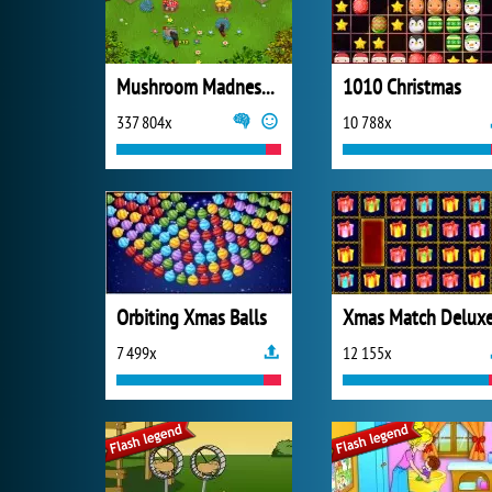
Mushroom Madness 3
1010 Christmas
337 804x
10 788x
Orbiting Xmas Balls
Xmas Match Delux
7 499x
12 155x