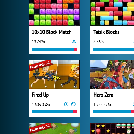
10x10 Block Match
Tetrix Blocks
19 742x
8 369x
Fired Up
Hero Zero
1 603 038x
1 255 526x