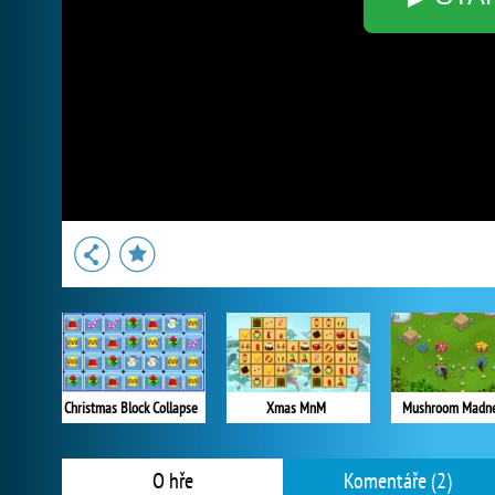
Christmas Block Collapse
Xmas MnM
Mushroom Madne
O hře
Komentáře (2)