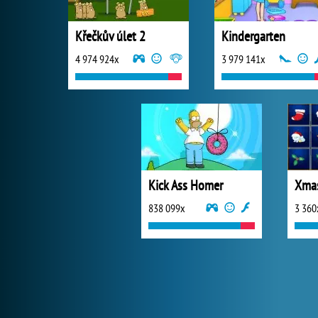
Křečkův úlet 2
Kindergarten
4 974 924x
3 979 141x
Kick Ass Homer
838 099x
3 360