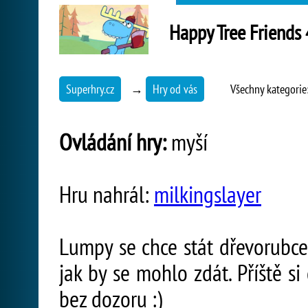
Happy Tree Friends 
Superhry.cz
→
Hry od vás
Všechny kategorie
Ovládání hry:
myší
Hru nahrál:
milkingslayer
Lumpy se chce stát dřevorubcem
jak by se mohlo zdát. Příště si
bez dozoru :)