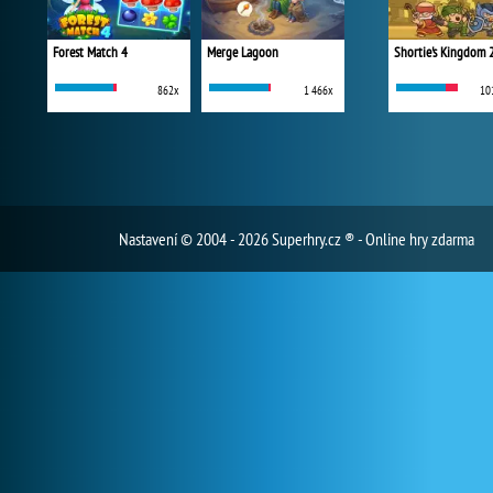
Forest Match 4
Merge Lagoon
Shortie's Kingdom 
862x
1 466x
10
Nastavení
© 2004 - 2026 Superhry.cz ® - Online hry zdarma