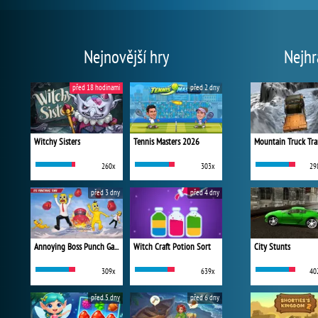
Nejnovější hry
Nejhr
před 18 hodinami
před 2 dny
Witchy Sisters
Tennis Masters 2026
Mountain Truck Tra
260x
303x
29
před 3 dny
před 4 dny
Annoying Boss Punch Game
Witch Craft Potion Sort
City Stunts
309x
639x
40
před 5 dny
před 6 dny