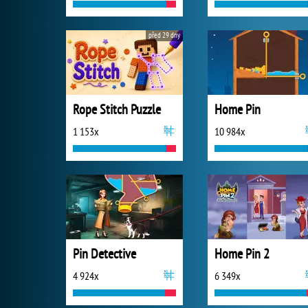
před 29 dny
Rope Stitch Puzzle
Home Pin
1 153x
10 984x
Pin Detective
Home Pin 2
4 924x
6 349x