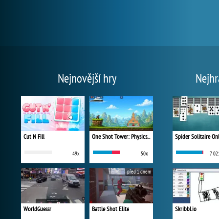
Nejnovější hry
Nejhr
Cut N Fill
One Shot Tower: Physics Destroyer
Spider Solitaire On
49x
50x
7 02
před 1 dnem
WorldGuessr
Battle Shot Elite
Skribbl.io