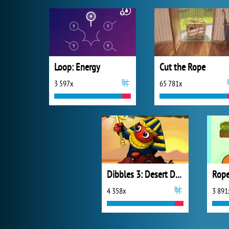
Loop: Energy
Cut the Rope
3 597x
65 781x
Dibbles 3: Desert Despair
Rope
4 358x
3 891