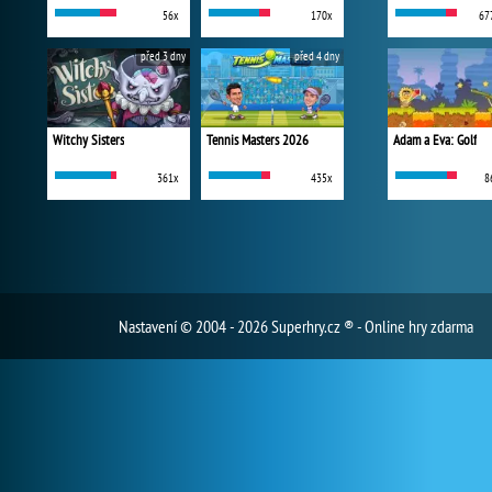
56x
170x
67
před 3 dny
před 4 dny
Witchy Sisters
Tennis Masters 2026
Adam a Eva: Golf
361x
435x
8
Nastavení
© 2004 - 2026 Superhry.cz ® - Online hry zdarma