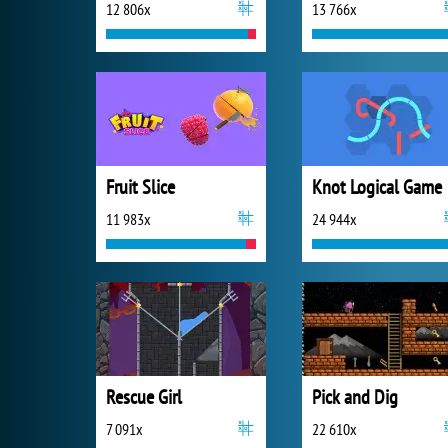
12 806x
13 766x
Fruit Slice
Knot Logical Game
11 983x
24 944x
Rescue Girl
Pick and Dig
7 091x
22 610x