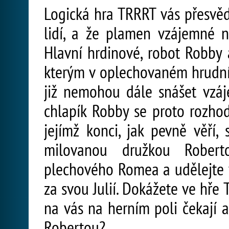
Logická hra TRRRT vás přesvěd
lidí, a že plamen vzájemné n
Hlavní hrdinové, robot Robby 
kterým v oplechovaném hrudní
již nemohou dále snášet vzáj
chlapík Robby se proto rozhodl
jejímž konci, jak pevně věří
milovanou družkou Roberto
plechového Romea a udělejte v
za svou Julií. Dokážete ve hře
na vás na herním poli čekají 
Robertou?