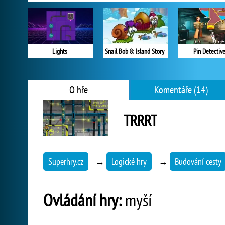
Lights
Snail Bob 8: Island Story
Pin Detectiv
O hře
Komentáře (14)
TRRRT
Superhry.cz
→
Logické hry
→
Budování cesty
Ovládání hry:
myší