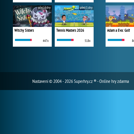
před 4 dny
před 5 dny
Witchy Sisters
Tennis Masters 2026
Adam a Eva: Golf
447x
518x
8
Nastavení
© 2004 - 2026 Superhry.cz ® - Online hry zdarma