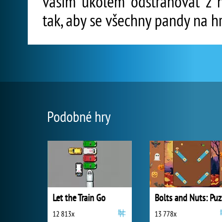
vaším úkolem odstraňovat z h
tak, aby se všechny pandy na hr
Podobné hry
Let the Train Go
B
12 813x
13 778x