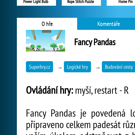
Power Light Bulb
Rope Stitch Puzzle
Home Pin
O hře
Komentáře
Fancy Pandas
Superhry.cz
→
Logické hry
→
Budování cesty
Ovládání hry:
myší, restart - R
Fancy Pandas je povedená lo
připraveno celkem padesát různ