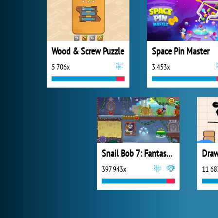
Wood & Screw Puzzle
Space Pin Master
5 706x
3 453x
Snail Bob 7: Fantasy Story
397 943x
11 68