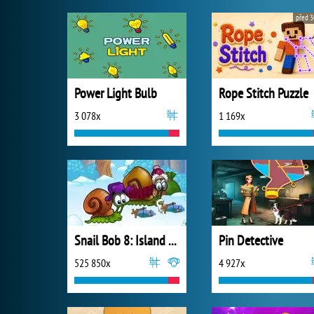
před 3
Power Light Bulb
Rope Stitch Puzzle
3 078x
1 169x
Snail Bob 8: Island Story
Pin Detective
525 850x
4 927x