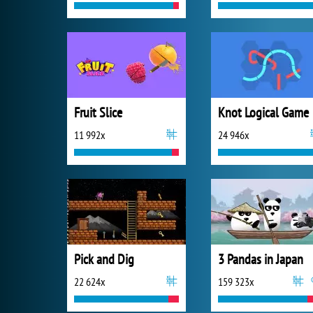
Fruit Slice
Knot Logical Game
11 992x
24 946x
Pick and Dig
3 Pandas in Japan
22 624x
159 323x