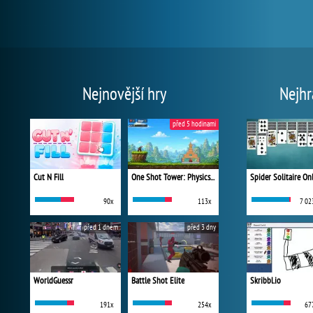
Nejnovější hry
Nejhr
před 5 hodinami
Cut N Fill
One Shot Tower: Physics Destroyer
Spider Solitaire On
90x
113x
7 02
před 1 dnem
před 3 dny
WorldGuessr
Battle Shot Elite
Skribbl.io
191x
254x
67