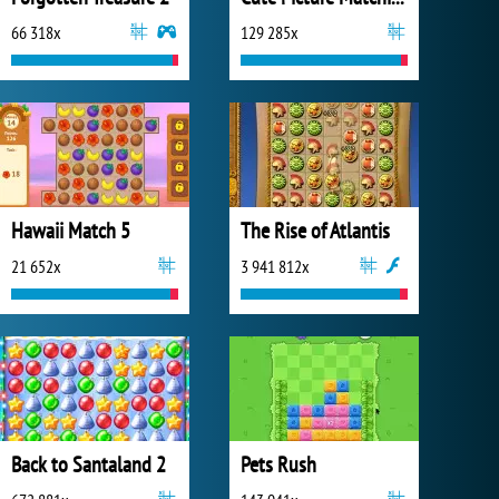
66 318x
129 285x
Hawaii Match 5
The Rise of Atlantis
21 652x
3 941 812x
Back to Santaland 2
Pets Rush