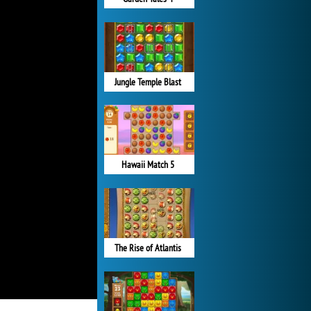
Jungle Temple Blast
Hawaii Match 5
The Rise of Atlantis