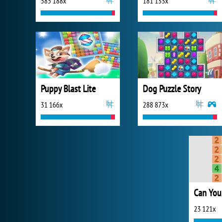
585 188x
181 133x
Puppy Blast Lite
Dog Puzzle Story
31 166x
288 873x
Can You
23 121x