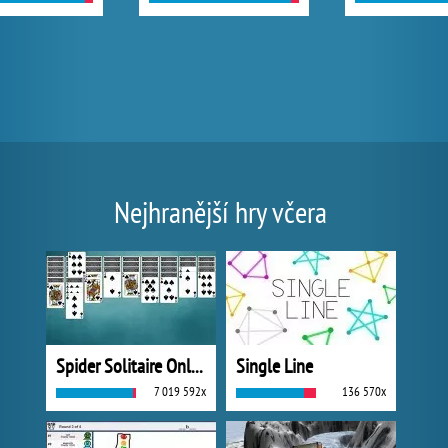
Nejhranější hry včera
Spider Solitaire Online
Single Line
7 019 592x
136 570x