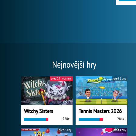
Nejnovější hry
před 14 hodinami
před 2 dny
Witchy Sisters
Tennis Masters 2026
228x
286x
před 3 dny
před 4 dny