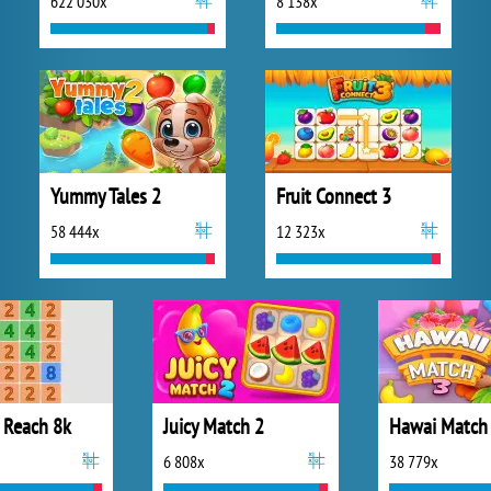
622 030x
8 138x
Yummy Tales 2
Fruit Connect 3
58 444x
12 323x
 Reach 8k
Juicy Match 2
Hawai Match
6 808x
38 779x