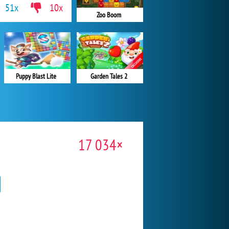
51x
10x
Zoo Boom
Garden Tales 2
Puppy Blast Lite
17 034×