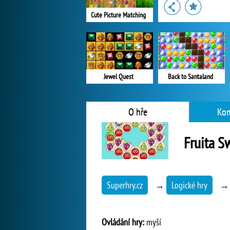
Cute Picture Matching
Jewel Quest
Back to Santaland
O hře
Kom
Fruita S
Superhry.cz
→
Logické hry
Ovládání hry:
myší