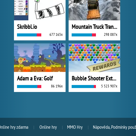
Skribbl.io
Mountain Truck Transport
677 165x
298 087x
Adam a Eva: Golf
Bubble Shooter Extreme
86 196x
5 523 907x
Online hry zdarma
Online hry
MMO Hry
Nápověda, Podmínky použi