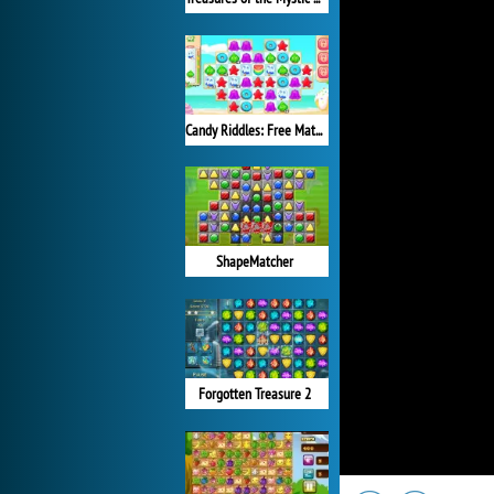
Candy Riddles: Free Match 3 Puzzle
ShapeMatcher
Forgotten Treasure 2