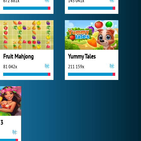
672 881x
143 041x
Fruit Mahjong
Yummy Tales
81 042x
211 159x
 3