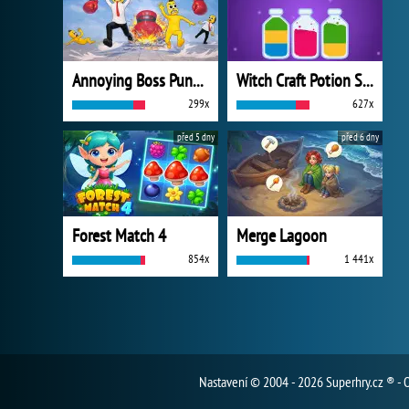
Annoying Boss Punch Game
Witch Craft Potion Sort
299x
627x
před 5 dny
před 6 dny
Forest Match 4
Merge Lagoon
854x
1 441x
Nastavení
© 2004 - 2026 Superhry.cz ® - 