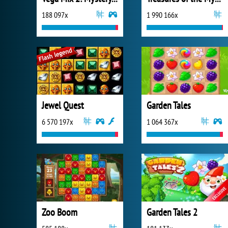
188 097x
1 990 166x
Jewel Quest
Garden Tales
6 570 197x
1 064 367x
Zoo Boom
Garden Tales 2