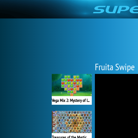
Fruita Swipe
Vega Mix 2: Mystery of Island
Treasures of the Mystic Sea