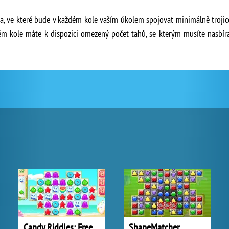
ka, ve které bude v každém kole vaším úkolem spojovat minimálně trojic
ždém kole máte k dispozici omezený počet tahů, se kterým musíte nasbí
Candy Riddles: Free Match 3 Puzzle
ShapeMatcher