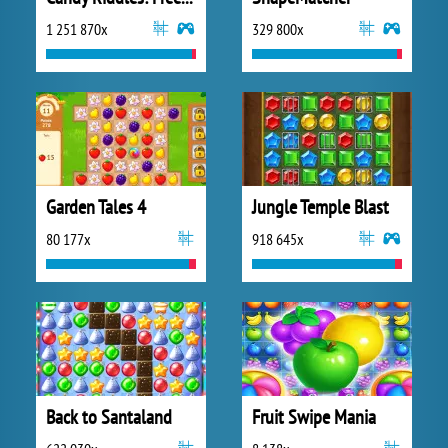
1 251 870x
329 800x
Garden Tales 4
Jungle Temple Blast
80 177x
918 645x
Back to Santaland
Fruit Swipe Mania