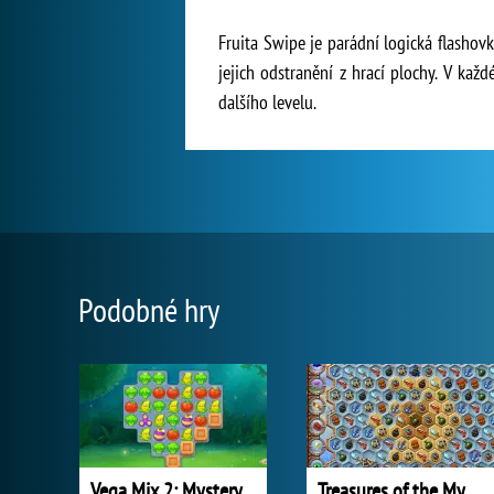
Fruita Swipe je parádní logická flashov
jejich odstranění z hrací plochy. V ka
dalšího levelu.
Podobné hry
Vega Mix 2: Mystery of Island
Treasures of the Mystic Sea