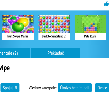
Fruit Swipe Mania
Back to Santaland 2
Pets Rush
entáře (2)
Překladač
wipe
→
Spojuj tři
Všechny kategorie:
Úkoly v herním poli
Ovoce