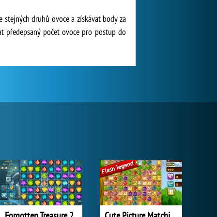
e stejných druhů ovoce a získávat body za
rat předepsaný počet ovoce pro postup do
Forgotten Treasure 2
Cute Picture Matching