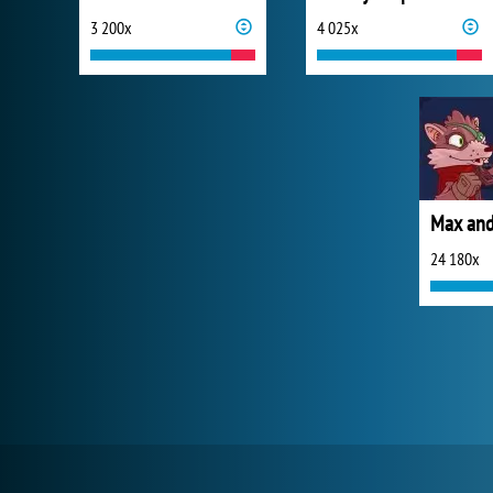
3 200x
4 025x
Max and
24 180x