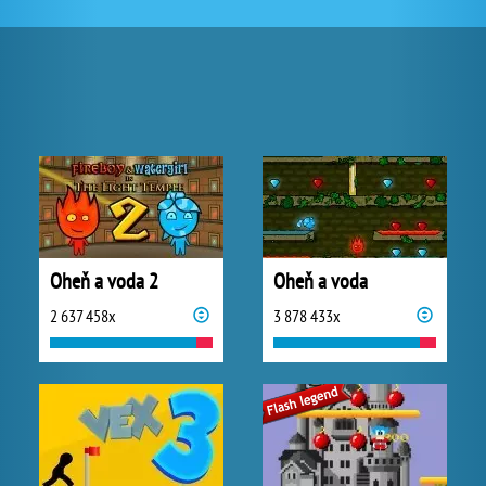
Oheň a voda 2
Oheň a voda
2 637 458x
3 878 433x