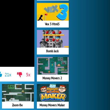
Vex 3 Html5
Bomb Jack
21x
5x
Money Movers 2
Zoom-Be
Money Movers Maker