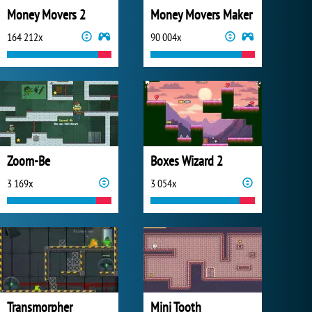
Money Movers 2
Money Movers Maker
164 212x
90 004x
Zoom-Be
Boxes Wizard 2
3 169x
3 054x
Transmorpher
Mini Tooth