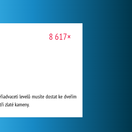
8 617×
řiadvaceti levelů musíte dostat ke dveřím
tři zlaté kameny.