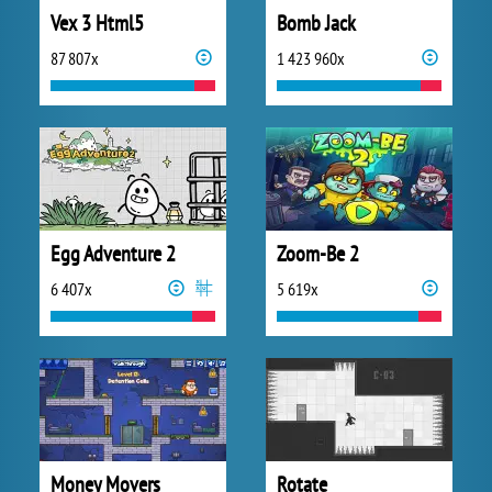
Vex 3 Html5
Bomb Jack
87 807x
1 423 960x
Egg Adventure 2
Zoom-Be 2
6 407x
5 619x
Money Movers
Rotate