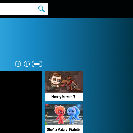
Money Movers 3
Oheň a Voda 7: Přátelé