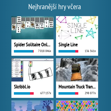
Nejhranější hry včera
Spider Solitaire Online
Single Line
7 018 846x
136 561x
Skribbl.io
Mountain Truck Transport
677 157x
298 077x