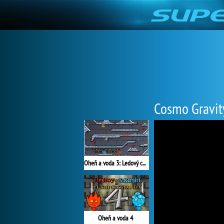
Cosmo Gravit
Oheň a voda 3: Ledový chrám
Oheň a voda 4