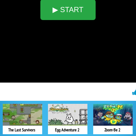
▶ START
The Last Survivors
Egg Adventure 2
Zoom-Be 2