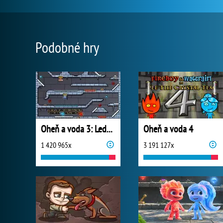
Podobné hry
Oheň a voda 3: Ledový chrám
Oheň a voda 4
1 420 965x
3 191 127x