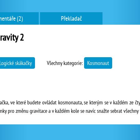
entáře (2)
Překladač
avity 2
Logické skákačky
Všechny kategorie:
Kosmonaut
ačka, ve které budete ovládat kosmonauta, se kterým se v každém ze čty
ínky pro změnu gravitace a v každém kole se navíc snažte sebrat všechny 