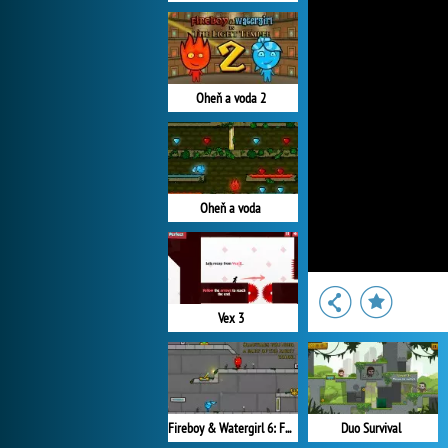
Oheň a voda 2
Oheň a voda
Vex 3
Fireboy & Watergirl 6: Fairy Tales
Duo Survival