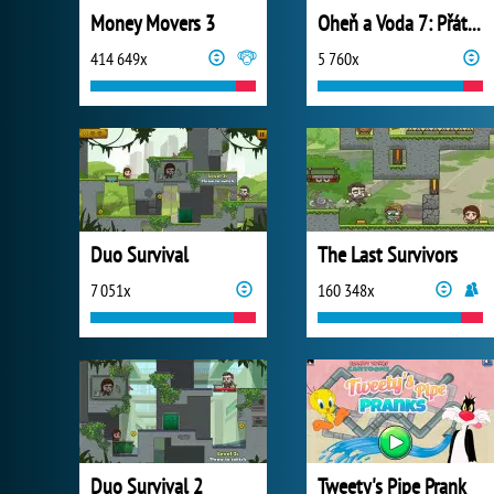
Money Movers 3
Oheň a Voda 7: Přátelé
414 649x
5 760x
Duo Survival
The Last Survivors
7 051x
160 348x
Duo Survival 2
Tweety's Pipe Prank