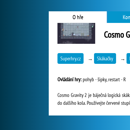
O hře
Kom
Cosmo Gr
Superhry.cz
→
Skákačky
→
Ovládání hry:
pohyb - šipky, restart - R
Cosmo Gravity 2 je báječná logická skák
do dalšího kola. Používejte červené stup