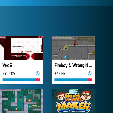
Vex 3
Fireboy & Watergirl 6: Fairy Tales
751 242x
37 714x