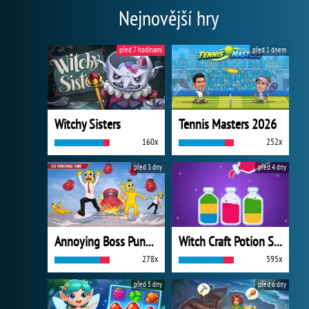
Nejnovější hry
před 7 hodinami
před 1 dnem
Witchy Sisters
Tennis Masters 2026
160x
252x
před 3 dny
před 4 dny
Annoying Boss Punch Game
Witch Craft Potion Sort
278x
595x
před 5 dny
před 6 dny