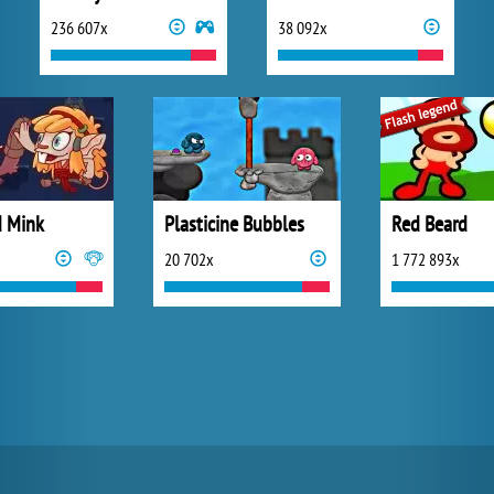
236 607x
38 092x
 Mink
Plasticine Bubbles
Red Beard
20 702x
1 772 893x