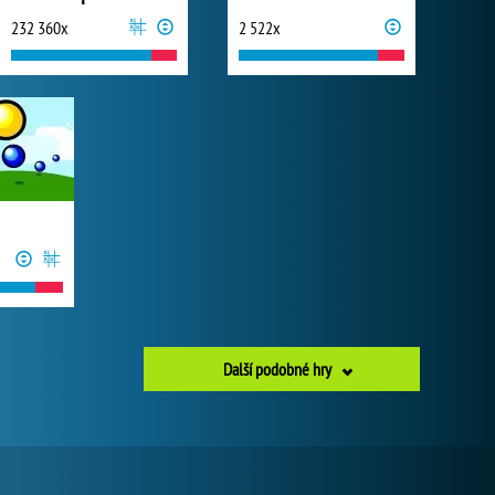
232 360x
2 522x
Další podobné hry