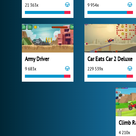
21 363x
9 954x
Army Driver
Car Eats Car 2 Deluxe
9 683x
229 539x
Climb R
4 210x