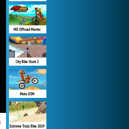
MX Offroad Master
City Bike Stunt 2
Moto X3M
x
Extreme Trials Bike 2019