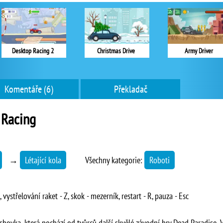
Desktop Racing 2
Christmas Drive
Army Driver
Komentáře (6)
Překladač
 Racing
→
Létající kola
Všechny kategorie:
Roboti
X, vystřelování raket - Z, skok - mezerník, restart - R, pauza - Esc
shovka, která pochází od tvůrců další skvělé závodní hry Dead Paradise. 