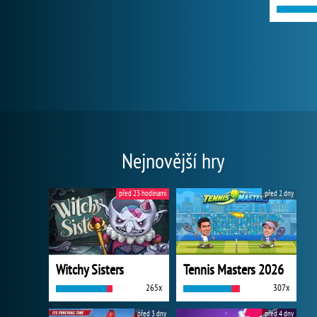
Nejnovější hry
před 23 hodinami
před 2 dny
Witchy Sisters
Tennis Masters 2026
265x
307x
před 3 dny
před 4 dny