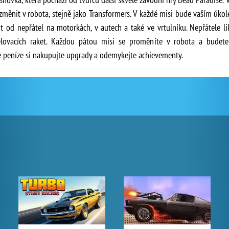
 změnit v robota, stejně jako Transformers. V každé misi bude vaším úko
it od nepřátel na motorkách, v autech a také ve vrtulníku. Nepřátele 
lovacích raket. Každou pátou misi se proměníte v robota a budete
é peníze si nakupujte upgrady a odemykejte achievementy.