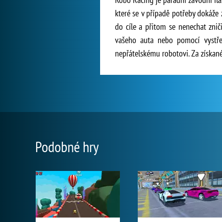
které se v případě potřeby dokáže
do cíle a přitom se nenechat znič
vašeho auta nebo pomocí vystře
nepřátelskému robotovi. Za získan
Podobné hry