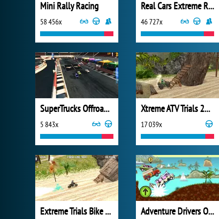
Mini Rally Racing
Real Cars Extreme Racing
58 456x
46 727x
SuperTrucks Offroad Racing
Xtreme ATV Trials 2021
5 843x
17 039x
Extreme Trials Bike 2019
Adventure Drivers Online