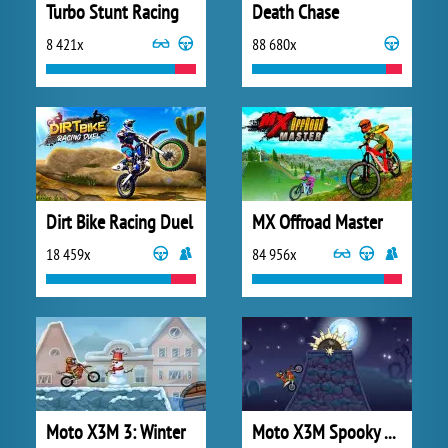
Turbo Stunt Racing
Death Chase
8 421x
88 680x
Dirt Bike Racing Duel
MX Offroad Master
18 459x
84 956x
Moto X3M 3: Winter
Moto X3M Spooky Land