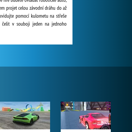
lem projet celou závodní dráhu do až
likvidujte pomocí kulometu na střeše
 čelit v souboji jeden na jednoho