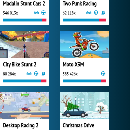
Madalin Stunt Cars 2
Two Punk Racing
546 013x
62 118x
City Bike Stunt 2
Moto X3M
80 284x
585 426x
Desktop Racing 2
Christmas Drive