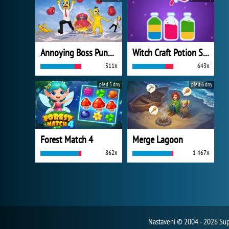
Annoying Boss Punch Game
Witch Craft Potion Sort
311x
643x
před 5 dny
před 6 dny
Forest Match 4
Merge Lagoon
862x
1 467x
Nastavení
© 2004 - 2026 Supe