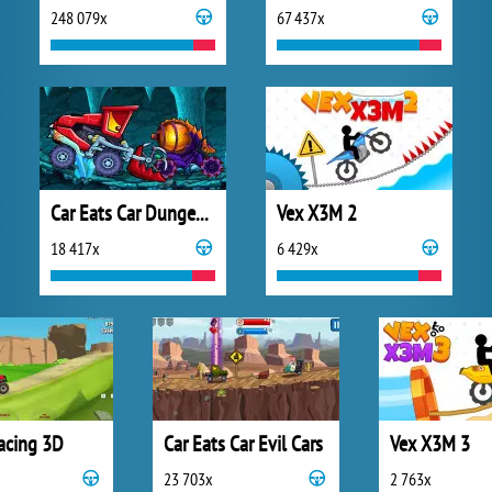
248 079x
67 437x
Car Eats Car Dungeon Adventure
Vex X3M 2
18 417x
6 429x
acing 3D
Car Eats Car Evil Cars
Vex X3M 3
23 703x
2 763x