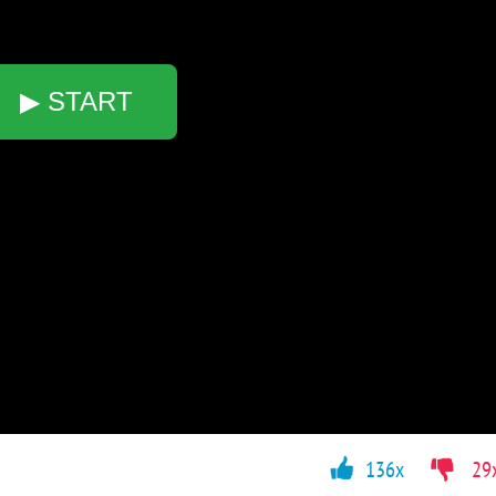
▶ START
136x
29