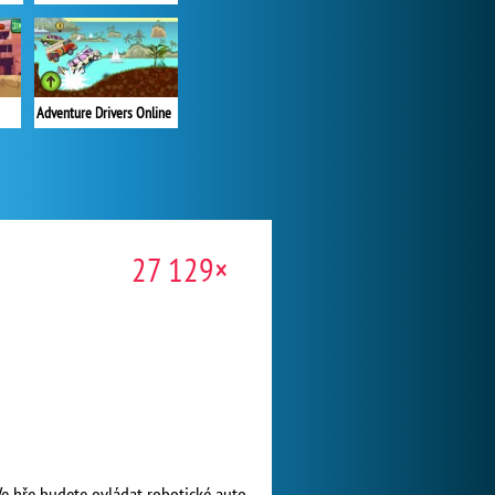
Adventure Drivers Online
27 129×
Ve hře budete ovládat robotické auto,