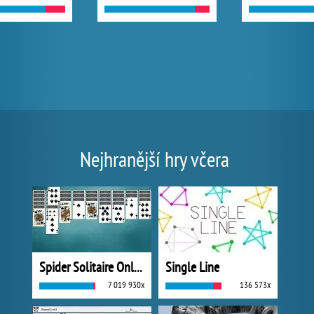
Nejhranější hry včera
Spider Solitaire Online
Single Line
7 019 930x
136 573x