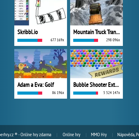
Skribbl.io
Mountain Truck Transport
677 169x
298 096x
Adam a Eva: Golf
Bubble Shooter Extreme
86 196x
5 524 147x
rhry.cz ® - Online hry zdarma
Online hry
MMO Hry
Nápověda, P