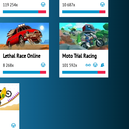
119 254x
10 687x
Lethal Race Online
Moto Trial Racing
8 268x
101 592x