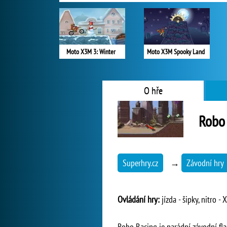
Moto X3M 3: Winter
Moto X3M Spooky Land
O hře
Robo
Superhry.cz
→
Závodní hry
Ovládání hry:
jízda - šipky, nitro - 
Robo Racing je parádní závodní fla