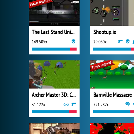
The Last Stand Union City
Shootup.io
149 505x
29 080x
Archer Master 3D: Castle Defense
Barnville Massacre
31 122x
721 282x