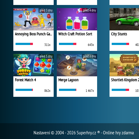
před 3 dny
před 4 dny
Annoying Boss Punch Game
Witch Craft Potion Sort
City Stunts
311x
643x
40
před 5 dny
před 6 dny
Forest Match 4
Merge Lagoon
Shortie's Kingdom 
862x
1 467x
10
Nastavení
© 2004 - 2026 Superhry.cz ® - Online hry zdarma