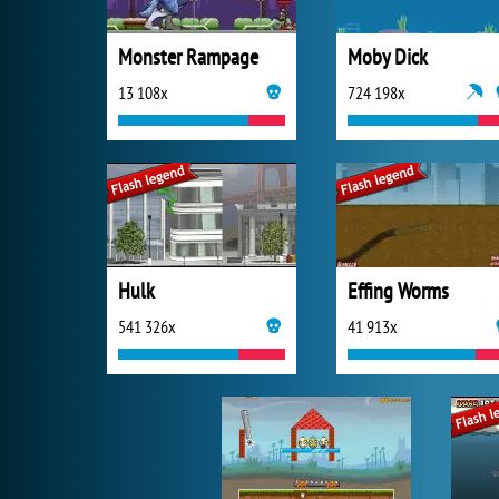
Monster Rampage
Moby Dick
13 108x
724 198x
Hulk
Effing Worms
541 326x
41 913x