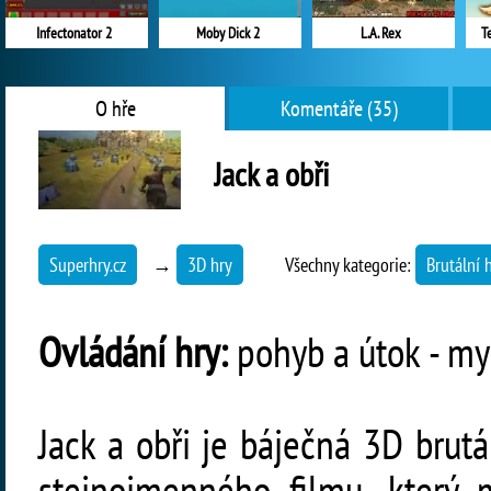
Infectonator 2
Moby Dick 2
L.A. Rex
T
O hře
Komentáře (35)
Jack a obři
Superhry.cz
→
3D hry
Všechny kategorie:
Brutální 
Ovládání hry:
pohyb a útok - myš
Jack a obři je báječná 3D brut
stejnojmenného filmu, který