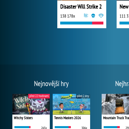
Disaster Will Strike 2
New 
138 178x
111 3
Nejnovější hry
Nejhr
před 22 hodinami
před 2 dny
Witchy Sisters
Tennis Masters 2026
Mountain Truck Tra
265x
306x
29