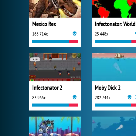
Mexico Rex
163 714x
25 448x
Infectonator 2
Moby Dick 2
83 966x
282 744x