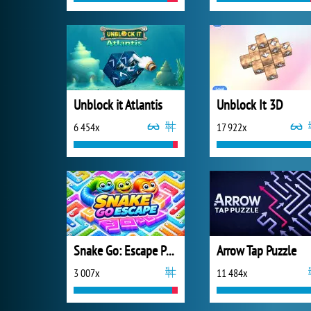
Unblock it Atlantis
Unblock It 3D
6 454x
17 922x
Snake Go: Escape Puzzle
Arrow Tap Puzzle
3 007x
11 484x