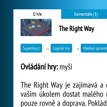
O hře
Komentáře (5)
The Right Way
Superhry.cz
→
Logické hry
→
Hledání správné
Ovládání hry:
myší
The Right Way je zajímavá a c
vaším úkolem dostat malého r
pouze rovně a doprava. Pokláde