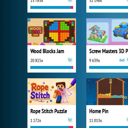
13 783x
32 196x
Wood Blocks Jam
S
20 815x
9 639x
Rope Stitch Puzzle
Home Pin
1 172x
11 013x