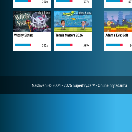
290x
327x
67
před 5 dny
před 6 dny
Witchy Sisters
Tennis Masters 2026
Adam a Eva: Golf
535x
599x
8
Nastavení
© 2004 - 2026 Superhry.cz ® - Online hry zdarma