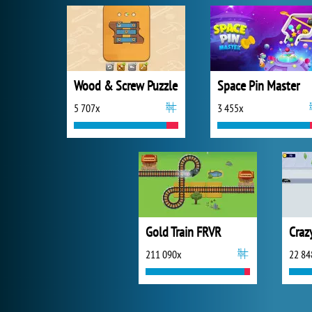
Wood & Screw Puzzle
Space Pin Master
5 707x
3 455x
Gold Train FRVR
Craz
211 090x
22 84