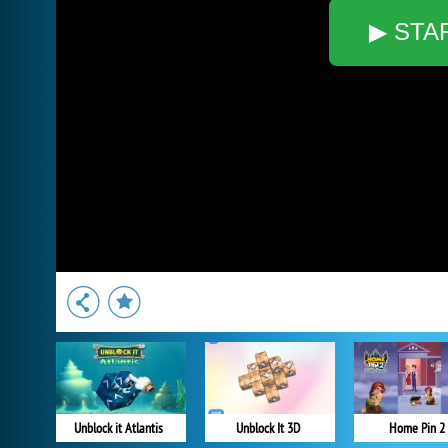
▶ STA
Unblock it Atlantis
Unblock It 3D
Home Pin 2