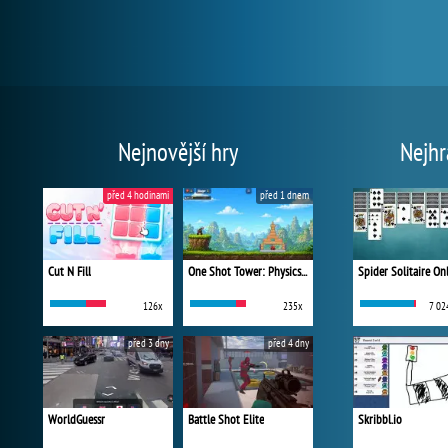
Nejnovější hry
Nejhr
před 4 hodinami
před 1 dnem
Cut N Fill
One Shot Tower: Physics Destroyer
Spider Solitaire On
126x
235x
7 02
před 3 dny
před 4 dny
WorldGuessr
Battle Shot Elite
Skribbl.io