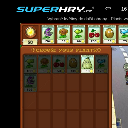
⇦
16 
Vybrané květiny do další obrany - Plants v
► Hra Plants vs. Zombies