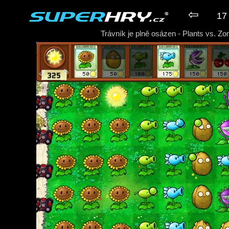
⇦
17 
Trávník je plně osázen - Plants vs. Z
► Hra Plants vs. Zombies